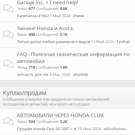
Garage inc. + I need help!
Темы
677
Сообщения
4.6K
Капиталка d15b2
7 Май 2024
Изюм
Тюнинг Honda и Acura
Темы
498
Сообщения
5.1K
Литые диски любых размеров и видов
13 Май 2020
T.mihail
FAQ - Полезная техническая информация по
автомобил
Темы
719
Сообщения
1.6K
запчасть для rdx
4 Мар 2025
aibolit66
Куплю/продам
Сообщение о покупке или продаже не только автомобилей,
мотоциклов и запчастей, но и всего чего угодно.
АВТОМОБИЛИ ЧЕРЕЗ HONDA-CLUB
Темы
924
Сообщения
5.2K
Продам Honda Civic 5D 2007 г. в.
19 Июл 2024
sshushunov