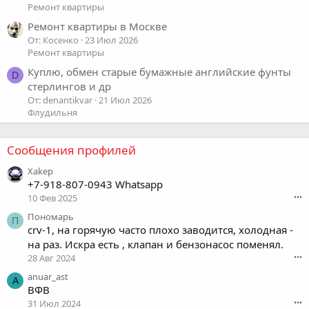
Ремонт квартиры
Ремонт квартиры в Москве
От: Косенко
23 Июл 2026
Ремонт квартиры
Куплю, обмен старые бумажные английские фунты
D
стерлингов и др
От: denantikvar
21 Июл 2026
Флудильня
Сообщения профилей
Xakep
+7-918-807-0943 Whatsapp
10 Фев 2025
•••
Пономарь
П
crv-1, на горячую часто плохо заводится, холодная -
на раз. Искра есть , клапан и бензонасос поменял.
28 Авг 2024
•••
anuar_ast
A
ВФВ
31 Июл 2024
•••