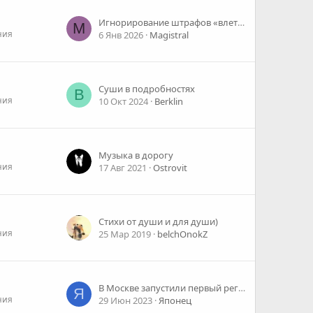
Игнорирование штрафов «влетит в копеечку»
M
ния
6 Янв 2026
Magistral
Суши в подробностях
B
ния
10 Окт 2024
Berklin
Музыка в дорогу
ния
17 Авг 2021
Ostrovit
Стихи от души и для души)
ния
25 Мар 2019
belchOnokZ
В Москве запустили первый регулярный маршрут электрического аквабуса от Киевской до Шелепихи
Я
ния
29 Июн 2023
Японец