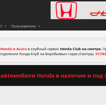
о?
Пользователи
Honda и Acura
в клубный сервис
Honda Club на смотре.
Пр
отделении Хонда Клуб на Воробьевых горах (Смотра).
УСПЕ
автомобили Honda в наличии и под з