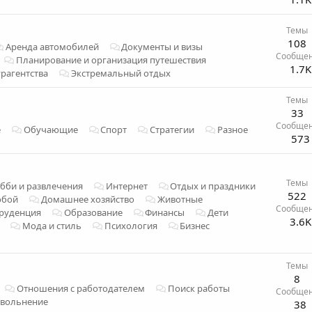
Темы
108
Аренда автомобилей
Документы и визы
Сообще
Планирование и организация путешествия
1.7K
урагентства
Экстремальный отдых
Темы
33
Сообще
е
Обучающие
Спорт
Стратегии
Разное
573
Темы
бби и развлечения
Интернет
Отдых и праздники
522
обой
Домашнее хозяйство
Животные
Сообще
руденция
Образование
Финансы
Дети
3.6K
Мода и стиль
Психология
Бизнес
Темы
8
Отношения с работодателем
Поиск работы
Сообще
вольнение
38