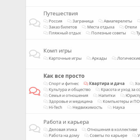
Путешествия
Россия
Заграница
Авиаперелеты
Заказ билетов
Места отдыха
Отели
Пляжный отдых
Полезные советы
Т
Комп игры
Карточные игры
Аркады
Логически
Как все просто
Спорт и фитнес
Квартира и дача
Хо
Культура и общество
Красота и уход за с
Семья и отношения
Напитки
Юрисп
Здоровье и медицина
Компьютеры и ПО
Hi-Tech
Недвижимость
Наука
Работа и карьера
Деловая этика
Отношения в коллективе
Работа на дому
Советы по карьере
У