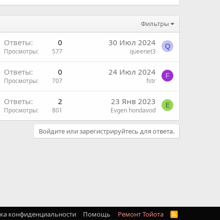
Фильтры
Ответы
0
30 Июл 2024
Q
Просмотры
577
queenet3
Ответы
0
24 Июл 2024
F
Просмотры
707
fstr
Ответы
2
23 Янв 2023
E
Просмотры
801
Evgen hondavod
Войдите или зарегистрируйтесь для ответа.
ка конфиденциальности
Помощь
Ремонт Тойота
R