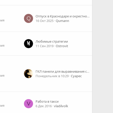
Отпуск в Краснодаре и окрестностях
Q
ния
16 Окт 2025
Qumann
Любимые стратегии
ния
11 Сен 2019
Ostrovit
ГКЛ панели для выравнивания стен плюсы и минусы
ния
Понедельник в 10:29
Суарес
Работа в такси
V
ния
6 Дек 2016
vladilvolk