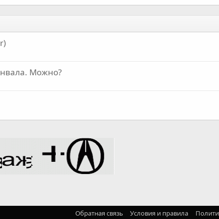
r)
енвала. Можно?
Обратная связь
Условия и правила
Полити