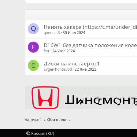
Нанять хакера (https://t.me/under_di
Q
queenet3
30 Июл 2024
D16W1 без датчика положения кол
F
fstr
24 Июл 2024
Диски на инспаер uc1
E
Evgen hondavod
22 Янв 2023
Форумы
Обо всем
Russian (RU)