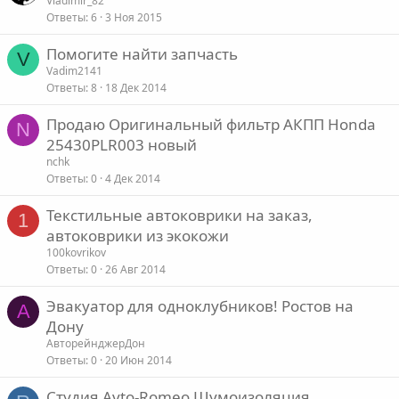
Vladimir_82
Ответы
6
3 Ноя 2015
Помогите найти запчасть
V
Vadim2141
Ответы
8
18 Дек 2014
Продаю Оригинальный фильтр АКПП Honda
N
25430PLR003 новый
nchk
Ответы
0
4 Дек 2014
Текстильные автоковрики на заказ,
1
автоковрики из экокожи
100kovrikov
Ответы
0
26 Авг 2014
Эвакуатор для одноклубников! Ростов на
А
Дону
АвторейнджерДон
Ответы
0
20 Июн 2014
Студия Avto-Romeo Шумоизоляция