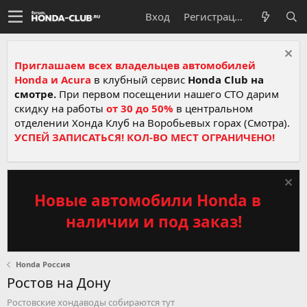
Вход
Регистрация
Приглашаем всех владельцев автомобилей
Honda и Acura
в клубный сервис
Honda Club на
смотре.
При первом посещении нашего СТО дарим
скидку на работы
от 30 до 50%
в центральном
отделении Хонда Клуб на Воробьевых горах (Смотра).
УСПЕЙ ЗАПИСАТЬСЯ! КОЛ-ВО МЕСТ ОГРАНИЧЕНО!
Новые автомобили Honda в
наличии и под заказ!
Honda Россия
Ростов на Дону
Ростовские хондаводы собираются тут