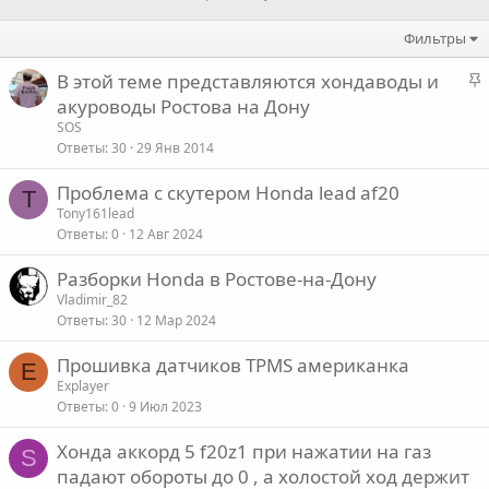
Фильтры
З
В этой теме представляются хондаводы и
а
акуроводы Ростова на Дону
к
SOS
р
Ответы
30
29 Янв 2014
е
Проблема с скутером Honda lead af20
п
T
Tony161lead
л
Ответы
0
12 Авг 2024
е
Разборки Honda в Ростове-на-Дону
о
Vladimir_82
Ответы
30
12 Мар 2024
Прошивка датчиков TPMS американка
E
Explayer
Ответы
0
9 Июл 2023
Хонда аккорд 5 f20z1 при нажатии на газ
S
падают обороты до 0 , а холостой ход держит