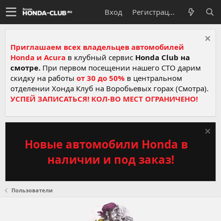
Вход
Регистрация
Приглашаем всех владельцев автомобилей
Honda и Acura
в клубный сервис
Honda Club на
смотре.
При первом посещении нашего СТО дарим
скидку на работы
от 30 до 50%
в центральном
отделении Хонда Клуб на Воробьевых горах (Смотра).
УСПЕЙ ЗАПИСАТЬСЯ! КОЛ-ВО МЕСТ ОГРАНИЧЕНО!
Новые автомобили Honda в
наличии и под заказ!
Пользователи