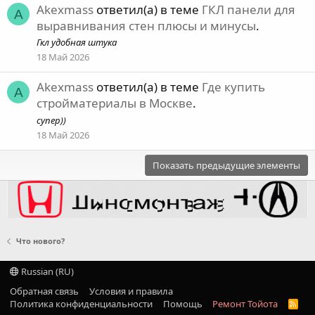
Akexmass
ответил(а) в теме
ГКЛ панели для
A
выравнивания стен плюсы и минусы
.
Гкл удобная штука
18 Май 2026
Akexmass
ответил(а) в теме
Где купить
A
стройматериалы в Москве
.
супер))
18 Май 2026
Показать предыдущие элементы
Что нового?
Russian (RU)
Обратная связь
Условия и правила
Политика конфиденциальности
Помощь
Ремонт Тойота
R
S