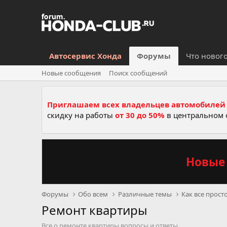
Автосервис Хонда
Форумы
Что новог
Новые сообщения
Поиск сообщений
Приглашаем всех владельцев автомобилей 
скидку на работы
от 30 до 50%
в центральном 
Новые 
Форумы
Обо всем
Различные темы
Как все прост
Ремонт квартиры
Все о ремонте квартиры,вопросы и ответы