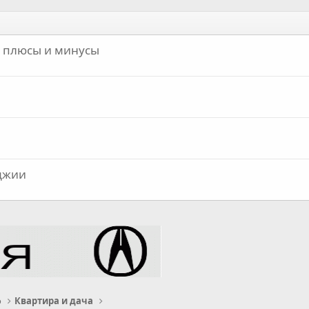
н плюсы и минусы
оджии
о
Квартира и дача