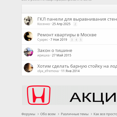
ГКЛ панели для выравнивания сте
Косенко
25 Апр 2025
2
Ремонт квартиры в Москве
Суарес
7 Ноя 2019
3
4
5
Закон о тишине
иришка
27 Май 2015
Хотим сделать барную стойку на л
olya_efremova
11 Янв 2014
Форумы
Обо всем
Различные темы
Как все прост