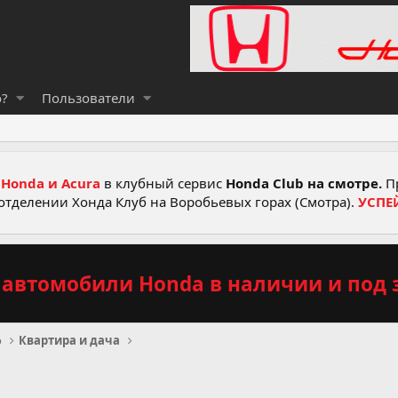
о?
Пользователи
Honda и Acura
в клубный сервис
Honda Club на смотре.
Пр
отделении Хонда Клуб на Воробьевых горах (Смотра).
УСПЕ
автомобили Honda в наличии и под з
о
Квартира и дача