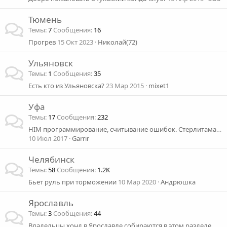
Тюмень
Темы
7
Сообщения
16
Прогрев
15 Окт 2023
Николай(72)
Ульяновск
Темы
1
Сообщения
35
Есть кто из Ульяновска?
23 Мар 2015
mixet1
Уфа
Темы
17
Сообщения
232
HIM программирование, считывание ошибок. Стерлитамак и окрестности.
10 Июл 2017
Garrir
Челябинск
Темы
58
Сообщения
1.2K
Бьет руль при торможении
10 Мар 2020
Андрюшка
Ярославль
Темы
3
Сообщения
44
Владельцы хонд в Ярославле собираются в этом разделе форума