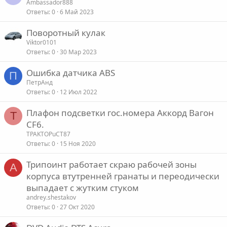
Ambassador888
Ответы
0
6 Май 2023
Поворотный кулак
Viktor0101
Ответы
0
30 Мар 2023
Ошибка датчика ABS
П
ПетрАнд
Ответы
0
12 Июл 2022
Плафон подсветки гос.номера Аккорд Вагон
T
CF6.
TPAKTOPuCT87
Ответы
0
15 Ноя 2020
Трипоинт работает скраю рабочей зоны
A
корпуса втутренней гранаты и переодически
выпадает с жутким стуком
andrey.shestakov
Ответы
0
27 Окт 2020