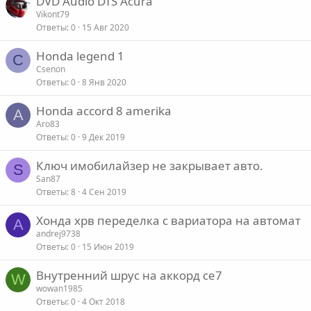
DVD Audio DTS Acura
Vikont79
Ответы
0
15 Авг 2020
Honda legend 1
C
Csenon
Ответы
0
8 Янв 2020
Honda accord 8 amerika
A
Aro83
Ответы
0
9 Дек 2019
Ключ имобилайзер не закрывает авто.
S
San87
Ответы
8
4 Сен 2019
Хонда хрв переделка с вариатора на автомат
A
andrej9738
Ответы
0
15 Июн 2019
Внутренний шрус на аккорд се7
W
wowan1985
Ответы
0
4 Окт 2018