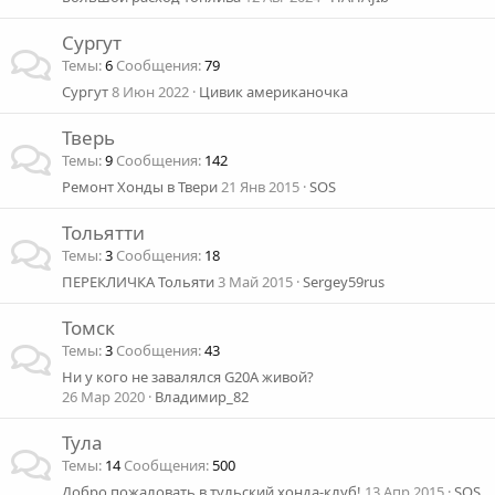
Сургут
Темы
6
Сообщения
79
Сургут
8 Июн 2022
Цивик американочка
Тверь
Темы
9
Сообщения
142
Ремонт Хонды в Твери
21 Янв 2015
SOS
Тольятти
Темы
3
Сообщения
18
ПЕРЕКЛИЧКА Тольяти
3 Май 2015
Sergey59rus
Томск
Темы
3
Сообщения
43
Ни у кого не завалялся G20A живой?
26 Мар 2020
Владимир_82
Тула
Темы
14
Сообщения
500
Добро пожаловать в тульский хонда-клуб!
13 Апр 2015
SOS