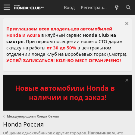
Вход
Регистрация
Приглашаем всех владельцев автомобилей
Honda и Acura
в клубный сервис
Honda Club на
смотре.
При первом посещении нашего СТО дарим
скидку на работы
от 30 до 50%
в центральном
отделении Хонда Клуб на Воробьевых горах (Смотра).
УСПЕЙ ЗАПИСАТЬСЯ! КОЛ-ВО МЕСТ ОГРАНИЧЕНО!
Новые автомобили Honda в
наличии и под заказ!
Международная Хонда Семья
Honda Россия
Общение одноклубников с других городов.
Напоминаем
, что