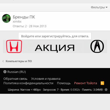
Фильтры
Бренды ПК
ximikx
Ответы
2
28 Ноя 2013
Войдите или зарегистрируйтесь для ответа.
Компьютеры и ПО
Russian (RU)
Обратная связь
Условия и правила
Политика конфиденциальности
Помощь
Ремонт Тойота
R
S
Ширина
Запросов
7
Время
0.0302s
Память
3.04MB
S