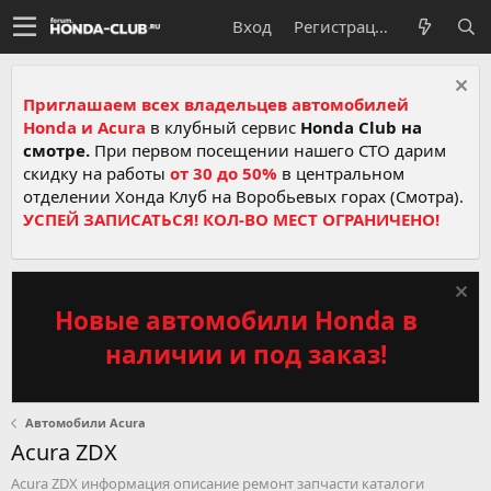
Вход
Регистрация
Приглашаем всех владельцев автомобилей
Honda и Acura
в клубный сервис
Honda Club на
смотре.
При первом посещении нашего СТО дарим
скидку на работы
от 30 до 50%
в центральном
отделении Хонда Клуб на Воробьевых горах (Смотра).
УСПЕЙ ЗАПИСАТЬСЯ! КОЛ-ВО МЕСТ ОГРАНИЧЕНО!
Новые автомобили Honda в
наличии и под заказ!
Автомобили Acura
Acura ZDX
Acura ZDX информация описание ремонт запчасти каталоги