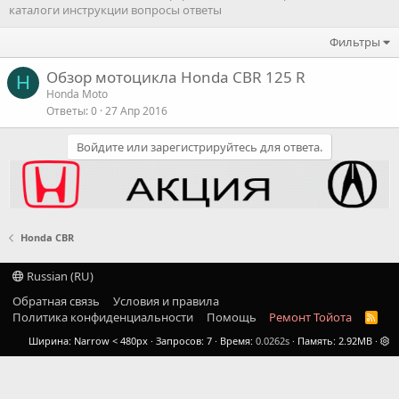
каталоги инструкции вопросы ответы
Фильтры
Обзор мотоцикла Honda CBR 125 R
H
Honda Moto
Ответы
0
27 Апр 2016
Войдите или зарегистрируйтесь для ответа.
Honda CBR
Russian (RU)
Обратная связь
Условия и правила
Политика конфиденциальности
Помощь
Ремонт Тойота
R
S
Ширина
Запросов
7
Время
0.0262s
Память
2.92MB
S