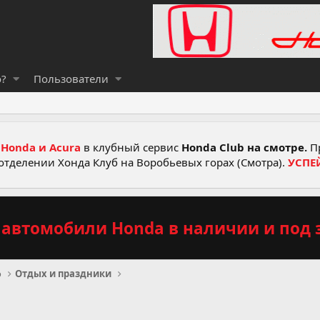
о?
Пользователи
Honda и Acura
в клубный сервис
Honda Club на смотре.
Пр
отделении Хонда Клуб на Воробьевых горах (Смотра).
УСПЕ
автомобили Honda в наличии и под з
о
Отдых и праздники