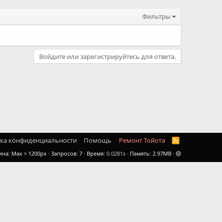
Фильтры
Войдите или зарегистрируйтесь для ответа.
ка конфиденциальности
Помощь
Ремонт Тойота
R
S
ина
Запросов
7
Время
0.0281s
Память
2.97MB
S