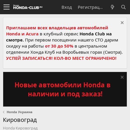
Вход
Регистрация
Приглашаем всех владельцев автомобилей
Honda и Acura
в клубный сервис
Honda Club на
смотре.
При первом посещении нашего СТО дарим
скидку на работы
от 30 до 50%
в центральном
отделении Хонда Клуб на Воробьевых горах (Смотра).
УСПЕЙ ЗАПИСАТЬСЯ! КОЛ-ВО МЕСТ ОГРАНИЧЕНО!
Новые автомобили Honda в
наличии и под заказ!
Honda Украина
Кировоград
Honda Кировоград