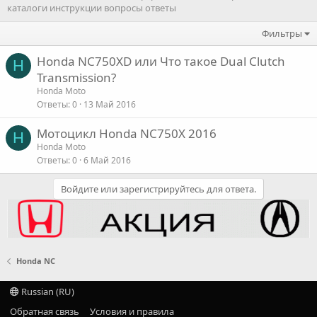
каталоги инструкции вопросы ответы
Фильтры
Honda NC750XD или Что такое Dual Clutch
H
Transmission?
Honda Moto
Ответы
0
13 Май 2016
Мотоцикл Honda NC750X 2016
H
Honda Moto
Ответы
0
6 Май 2016
Войдите или зарегистрируйтесь для ответа.
Honda NC
Russian (RU)
Обратная связь
Условия и правила