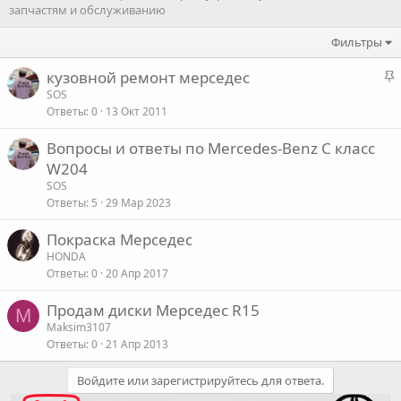
запчастям и обслуживанию
Фильтры
З
кузовной ремонт мерседес
а
SOS
Ответы
0
13 Окт 2011
к
р
Вопросы и ответы по Mercedes-Benz C класс
е
W204
п
SOS
л
Ответы
5
29 Мар 2023
е
Покраска Мерседес
о
HONDA
Ответы
0
20 Апр 2017
Продам диски Мерседес R15
M
Maksim3107
Ответы
0
21 Апр 2013
Войдите или зарегистрируйтесь для ответа.