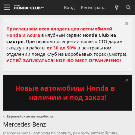
Вход
Регистрация
Приглашаем всех владельцев автомобилей
Honda и Acura
в клубный сервис
Honda Club на
смотре.
При первом посещении нашего СТО дарим
скидку на работы
от 30 до 50%
в центральном
отделении Хонда Клуб на Воробьевых горах (Смотра).
УСПЕЙ ЗАПИСАТЬСЯ! КОЛ-ВО МЕСТ ОГРАНИЧЕНО!
Новые автомобили Honda в
наличии и под заказ!
Европейские автомобили
Mercedes-Benz
Mercedes-Benz - вопросы по сервису, ремонту, автомобилям,