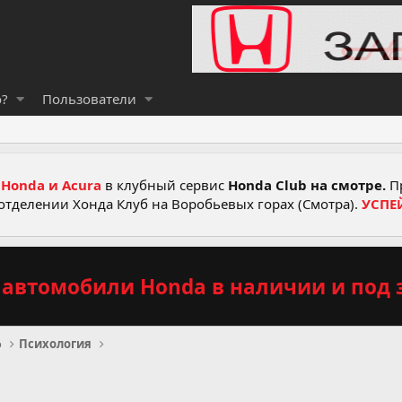
о?
Пользователи
Honda и Acura
в клубный сервис
Honda Club на смотре.
Пр
отделении Хонда Клуб на Воробьевых горах (Смотра).
УСПЕ
автомобили Honda в наличии и под з
о
Психология