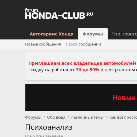
Автосервис Хонда
Форумы
Что новог
Новые сообщения
Поиск сообщений
Приглашаем всех владельцев автомобилей 
скидку на работы
от 30 до 50%
в центральном 
Новые 
Форумы
Обо всем
Различные темы
Как все прост
Психоанализ
Все о психоанализе