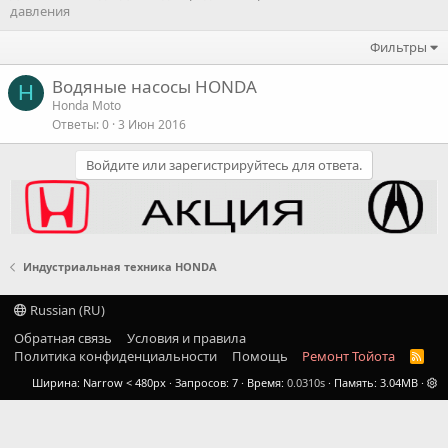
давления
Фильтры
Водяные насосы HONDA
H
Honda Moto
Ответы
0
3 Июн 2016
Войдите или зарегистрируйтесь для ответа.
Индустриальная техника HONDA
Russian (RU)
Обратная связь
Условия и правила
Политика конфиденциальности
Помощь
Ремонт Тойота
R
S
Ширина
Запросов
7
Время
0.0310s
Память
3.04MB
S