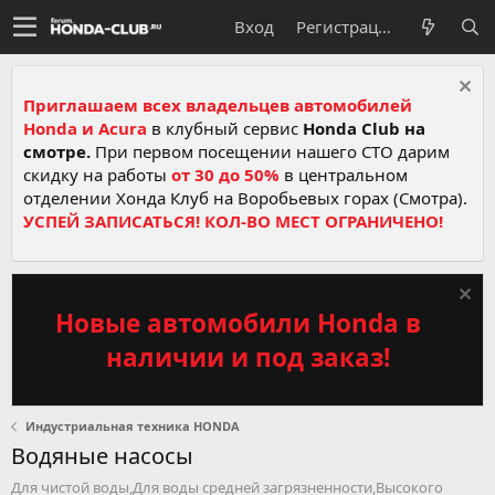
Вход
Регистрация
Приглашаем всех владельцев автомобилей
Honda и Acura
в клубный сервис
Honda Club на
смотре.
При первом посещении нашего СТО дарим
скидку на работы
от 30 до 50%
в центральном
отделении Хонда Клуб на Воробьевых горах (Смотра).
УСПЕЙ ЗАПИСАТЬСЯ! КОЛ-ВО МЕСТ ОГРАНИЧЕНО!
Новые автомобили Honda в
наличии и под заказ!
Индустриальная техника HONDA
Водяные насосы
Для чистой воды,Для воды средней загрязненности,Высокого