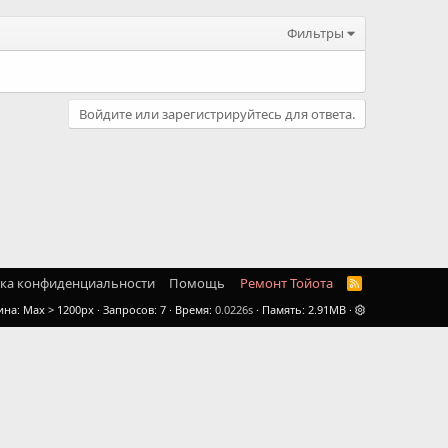
Фильтры
Войдите или зарегистрируйтесь для ответа.
ка конфиденциальности
Помощь
Ремонт Тойота
R
S
ина
Запросов
7
Время
0.0226s
Память
2.91MB
S