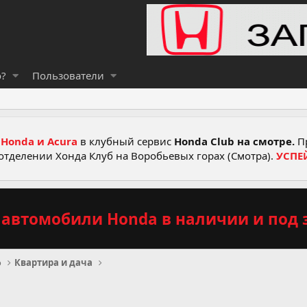
о?
Пользователи
Honda и Acura
в клубный сервис
Honda Club на смотре.
Пр
отделении Хонда Клуб на Воробьевых горах (Смотра).
УСПЕ
автомобили Honda в наличии и под з
о
Квартира и дача