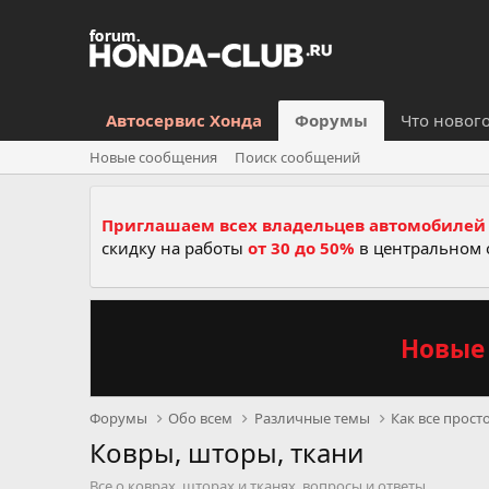
Автосервис Хонда
Форумы
Что новог
Новые сообщения
Поиск сообщений
Приглашаем всех владельцев автомобилей 
скидку на работы
от 30 до 50%
в центральном 
Новые 
Форумы
Обо всем
Различные темы
Как все прост
Ковры, шторы, ткани
Все о коврах, шторах и тканях, вопросы и ответы