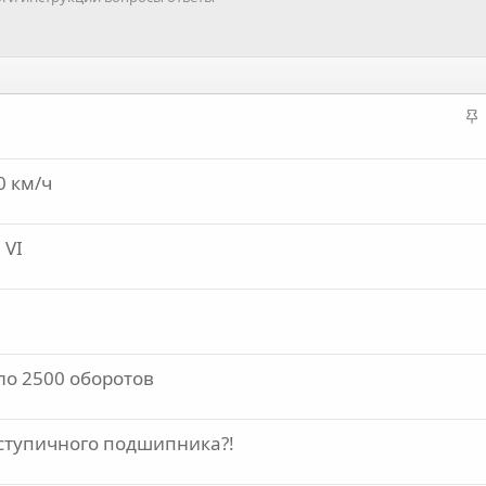
З
а
к
0 км/ч
р
е
п
 VI
л
е
о
ло 2500 оборотов
 ступичного подшипника?!