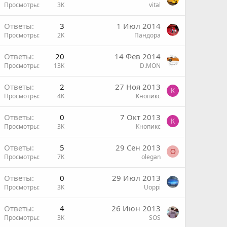
Просмотры
3K
vital
ы
Ответы
3
1 Июл 2014
Просмотры
2K
Пандора
Ответы
20
14 Фев 2014
Просмотры
13K
D.MON
Ответы
2
27 Ноя 2013
К
Просмотры
4K
Кнопикс
Ответы
0
7 Окт 2013
К
Просмотры
3K
Кнопикс
Ответы
5
29 Сен 2013
O
Просмотры
7K
olegan
Ответы
0
29 Июл 2013
Просмотры
3K
Uoppi
Ответы
4
26 Июн 2013
Просмотры
3K
SOS
ы