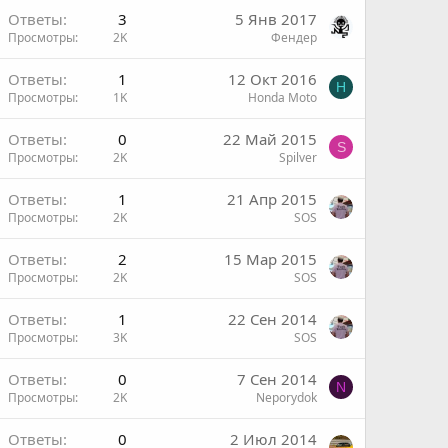
Ответы
3
5 Янв 2017
Просмотры
2K
Фендер
Ответы
1
12 Окт 2016
H
Просмотры
1K
Honda Moto
ы
Ответы
0
22 Май 2015
S
Просмотры
2K
Spilver
Ответы
1
21 Апр 2015
Просмотры
2K
SOS
Ответы
2
15 Мар 2015
Просмотры
2K
SOS
Ответы
1
22 Сен 2014
Просмотры
3K
SOS
Ответы
0
7 Сен 2014
N
Просмотры
2K
Neporydok
Ответы
0
2 Июл 2014