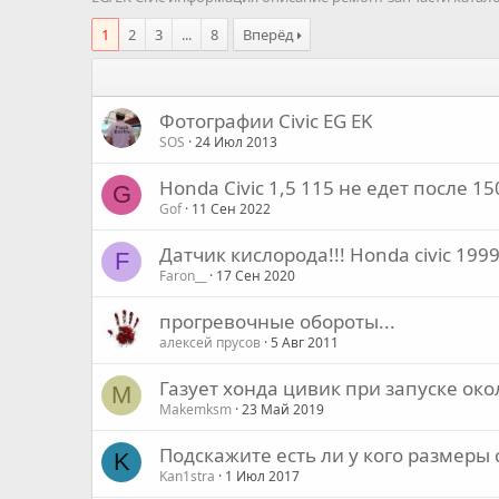
1
2
3
...
8
Вперёд
Фотографии Civic EG EK
SOS
24 Июл 2013
Honda Civic 1,5 115 не едет после 15
G
Gof
11 Сен 2022
Датчик кислорода!!! Honda civic 1999
F
Faron__
17 Сен 2020
прогревочные обороты...
алексей прусов
5 Авг 2011
Газует хонда цивик при запуске око
M
Makemksm
23 Май 2019
Подскажите есть ли у кого размеры
K
Kan1stra
1 Июл 2017