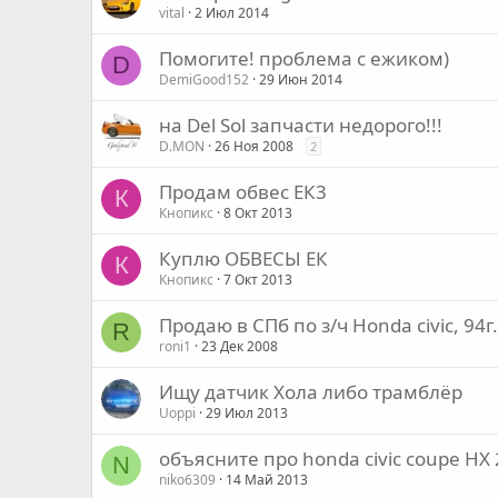
vital
2 Июл 2014
Помогите! проблема с ежиком)
D
DemiGood152
29 Июн 2014
на Del Sol запчасти недорого!!!
D.MON
26 Ноя 2008
2
Продам обвес ЕК3
К
Кнопикс
8 Окт 2013
Куплю ОБВЕСЫ ЕК
К
Кнопикс
7 Окт 2013
Продаю в СПб по з/ч Honda civic, 94г
R
roni1
23 Дек 2008
Ищу датчик Хола либо трамблёр
Uoppi
29 Июл 2013
объясните про honda civic coupe HX
N
niko6309
14 Май 2013