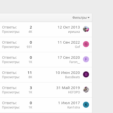
Фильтры
Ответы
2
12 Окт 2013
Просмотры
4K
иришка
Ответы
0
11 Сен 2022
G
Просмотры
931
Gof
Ответы
0
17 Сен 2020
F
Просмотры
1K
Faron__
н
Ответы
11
10 Июн 2020
B
Просмотры
8K
BassBeats
Ответы
3
31 Май 2019
Просмотры
1K
НЕГОРО
Ответы
0
1 Июл 2017
K
Просмотры
1K
Kan1stra