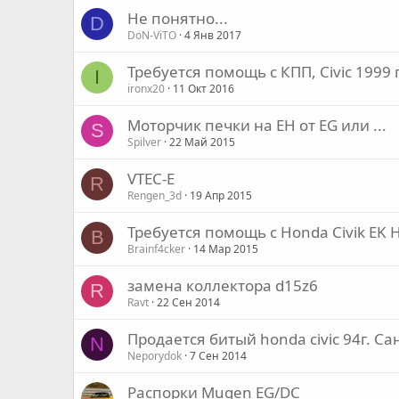
Не понятно...
D
DoN-ViTO
4 Янв 2017
Требуется помощь с КПП, Civic 1999 г
I
ironx20
11 Окт 2016
Моторчик печки на EH от EG или ...
S
Spilver
22 Май 2015
VTEC-E
R
Rengen_3d
19 Апр 2015
Требуется помощь с Honda Civik EK 
B
Brainf4cker
14 Мар 2015
замена коллектора d15z6
R
Ravt
22 Сен 2014
Продается битый honda civic 94г. Са
N
Neporydok
7 Сен 2014
Распорки Mugen EG/DC