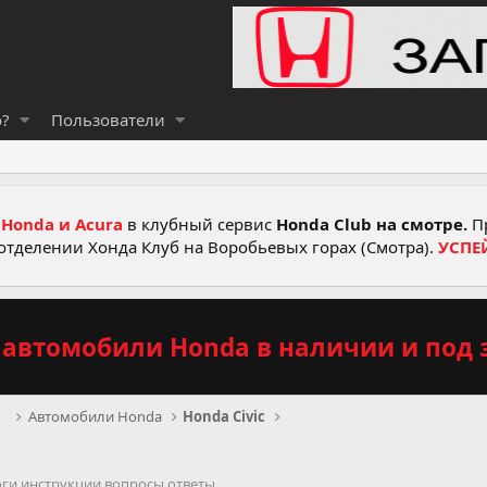
о?
Пользователи
Honda и Acura
в клубный сервис
Honda Club на смотре.
Пр
отделении Хонда Клуб на Воробьевых горах (Смотра).
УСПЕ
автомобили Honda в наличии и под з
рв
Автомобили Honda
Honda Civic
оги инструкции вопросы ответы