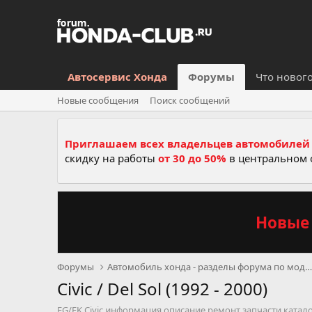
Автосервис Хонда
Форумы
Что новог
Новые сообщения
Поиск сообщений
Приглашаем всех владельцев автомобилей 
скидку на работы
от 30 до 50%
в центральном 
Новые 
Форумы
Автомобиль хонда - разделы форума по моделям, се
Civic / Del Sol (1992 - 2000)
EG/EK Civic информация описание ремонт запчасти катал