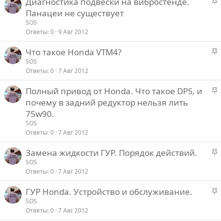
З
Диагностика подвески на вибростенде.
е
о
а
Панацеи не существует
п
к
SOS
л
р
Ответы
0
9 Авг 2012
е
е
З
Что такое Honda VTM4?
п
о
а
SOS
л
Ответы
0
7 Авг 2012
к
е
р
З
Полный привод от Honda. Что такое DPS, и
е
о
а
почему в задний редуктор нельзя лить
п
к
75w90.
л
р
е
SOS
е
Ответы
0
7 Авг 2012
п
о
З
Замена жидкости ГУР. Порядок действий.
л
а
е
SOS
Ответы
0
7 Авг 2012
к
р
о
З
ГУР Honda. Устройство и обслуживание.
е
а
SOS
п
Ответы
0
7 Авг 2012
к
л