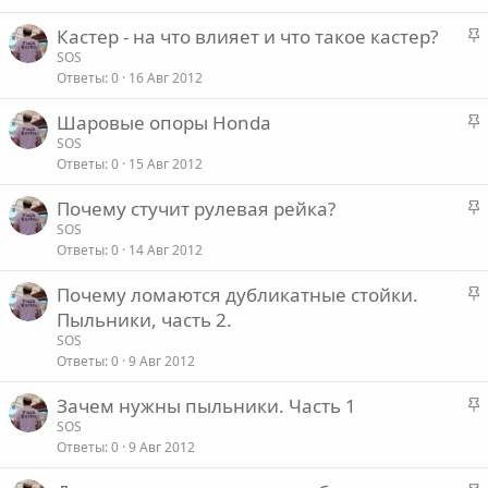
р
е
З
Кастер - на что влияет и что такое кастер?
е
а
SOS
п
о
Ответы
0
16 Авг 2012
к
л
р
е
З
Шаровые опоры Honda
е
а
SOS
п
о
Ответы
0
15 Авг 2012
к
л
р
е
З
Почему стучит рулевая рейка?
е
а
SOS
п
о
Ответы
0
14 Авг 2012
к
л
р
е
З
Почему ломаются дубликатные стойки.
е
а
Пыльники, часть 2.
п
о
к
SOS
л
р
Ответы
0
9 Авг 2012
е
е
З
Зачем нужны пыльники. Часть 1
п
о
а
SOS
л
Ответы
0
9 Авг 2012
к
е
р