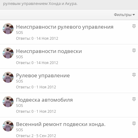
рулевым управлением Хонда и Акура.
Фильтры
З
Неисправности рулевого управления
а
SOS
Ответы
0
14 Ноя 2012
к
р
З
Неисправности подвески
е
а
SOS
п
Ответы
0
14 Ноя 2012
к
л
р
е
З
Рулевое управление
е
а
SOS
п
о
Ответы
0
1 Ноя 2012
к
л
р
е
З
Подвеска автомобиля
е
а
SOS
п
о
Ответы
0
1 Ноя 2012
к
л
р
е
З
Весенний ремонт подвески хонда.
е
а
SOS
п
о
Ответы
2
5 Сен 2012
к
л