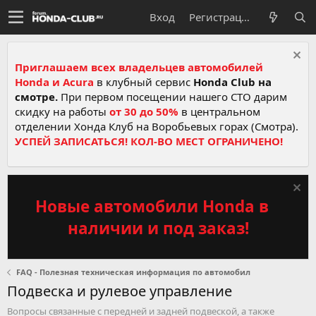
Вход
Регистрация
Приглашаем всех владельцев автомобилей
Honda и Acura
в клубный сервис
Honda Club на
смотре.
При первом посещении нашего СТО дарим
скидку на работы
от 30 до 50%
в центральном
отделении Хонда Клуб на Воробьевых горах (Смотра).
УСПЕЙ ЗАПИСАТЬСЯ! КОЛ-ВО МЕСТ ОГРАНИЧЕНО!
Новые автомобили Honda в
наличии и под заказ!
FAQ - Полезная техническая информация по автомобил
Подвеска и рулевое управление
Вопросы связанные с передней и задней подвеской, а также