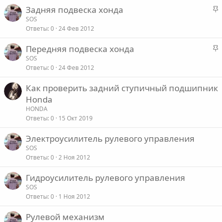
р
е
З
Задняя подвеска хонда
е
а
SOS
п
о
Ответы
0
24 Фев 2012
к
л
р
е
З
Передняя подвеска хонда
е
а
SOS
п
о
Ответы
0
24 Фев 2012
к
л
р
е
Как проверить задний ступичный подшипник
е
Honda
п
о
HONDA
л
Ответы
0
15 Окт 2019
е
Электроусилитель рулевого управления
о
SOS
Ответы
0
2 Ноя 2012
Гидроусилитель рулевого управления
SOS
Ответы
0
1 Ноя 2012
Рулевой механизм