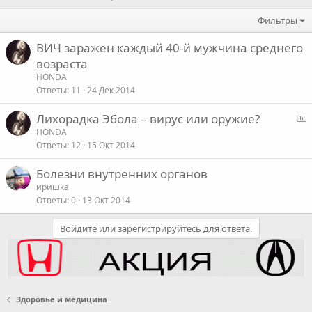
Фильтры
ВИЧ заражен каждый 40-й мужчина среднего
возраста
HONDA
Ответы
11
24 Дек 2014
Лихорадка Эбола – вирус или оружие?
п
HONDA
Ответы
12
15 Окт 2014
р
о
Болезни внутренних органов
с
иришка
Ответы
0
13 Окт 2014
Войдите или зарегистрируйтесь для ответа.
Здоровье и медицина