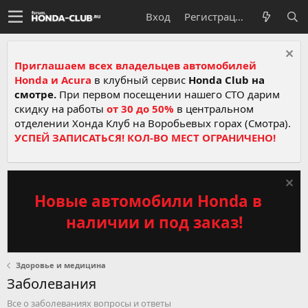
Вход
Регистрация
Приглашаем всех владельцев автомобилей
Honda и Acura
в клубный сервис
Honda Club на
смотре.
При первом посещении нашего СТО дарим
скидку на работы
от 30 до 50%
в центральном
отделении Хонда Клуб на Воробьевых горах (Смотра).
УСПЕЙ ЗАПИСАТЬСЯ! КОЛ-ВО МЕСТ ОГРАНИЧЕНО!
Новые автомобили Honda в
наличии и под заказ!
Здоровье и медицина
Заболевания
Все о заболеваниях вопросы и ответы