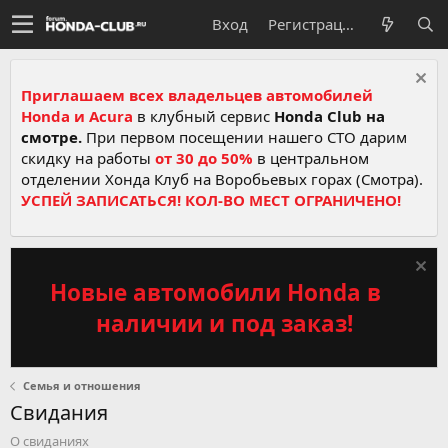
Вход
Регистрация
Приглашаем всех владельцев автомобилей
Honda и Acura
в клубный сервис
Honda Club на
смотре.
При первом посещении нашего СТО дарим
скидку на работы
от 30 до 50%
в центральном
отделении Хонда Клуб на Воробьевых горах (Смотра).
УСПЕЙ ЗАПИСАТЬСЯ! КОЛ-ВО МЕСТ ОГРАНИЧЕНО!
Новые автомобили Honda в
наличии и под заказ!
Семья и отношения
Свидания
О свиданиях