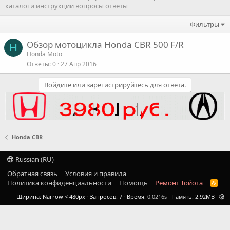
каталоги инструкции вопросы ответы
Фильтры
Обзор мотоцикла Honda CBR 500 F/R
H
Honda Moto
Ответы
0
27 Апр 2016
Войдите или зарегистрируйтесь для ответа.
Honda CBR
Russian (RU)
Обратная связь
Условия и правила
Политика конфиденциальности
Помощь
Ремонт Тойота
R
S
Ширина
Запросов
7
Время
0.0216s
Память
2.92MB
S