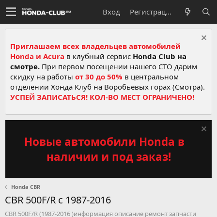
Вход
Регистрация
Приглашаем всех владельцев автомобилей
Honda и Acura
в клубный сервис
Honda Club на
смотре.
При первом посещении нашего СТО дарим
скидку на работы
от 30 до 50%
в центральном
отделении Хонда Клуб на Воробьевых горах (Смотра).
УСПЕЙ ЗАПИСАТЬСЯ! КОЛ-ВО МЕСТ ОГРАНИЧЕНО!
Новые автомобили Honda в
наличии и под заказ!
Honda CBR
CBR 500F/R c 1987-2016
CBR 500F/R (1987-2016 )информация описание ремонт запчасти