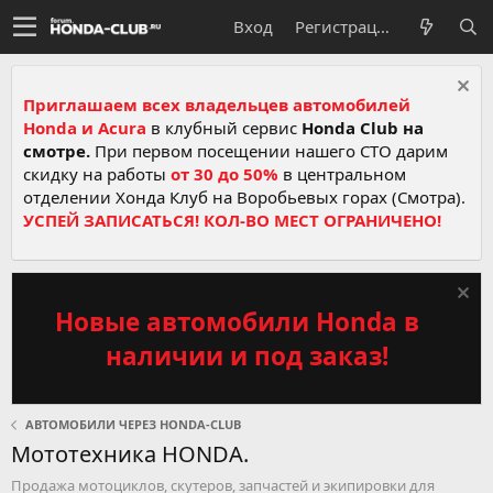
Вход
Регистрация
Приглашаем всех владельцев автомобилей
Honda и Acura
в клубный сервис
Honda Club на
смотре.
При первом посещении нашего СТО дарим
скидку на работы
от 30 до 50%
в центральном
отделении Хонда Клуб на Воробьевых горах (Смотра).
УСПЕЙ ЗАПИСАТЬСЯ! КОЛ-ВО МЕСТ ОГРАНИЧЕНО!
Новые автомобили Honda в
наличии и под заказ!
АВТОМОБИЛИ ЧЕРЕЗ HONDA-CLUB
Мототехника HONDA.
Продажа мотоциклов, скутеров, запчастей и экипировки для