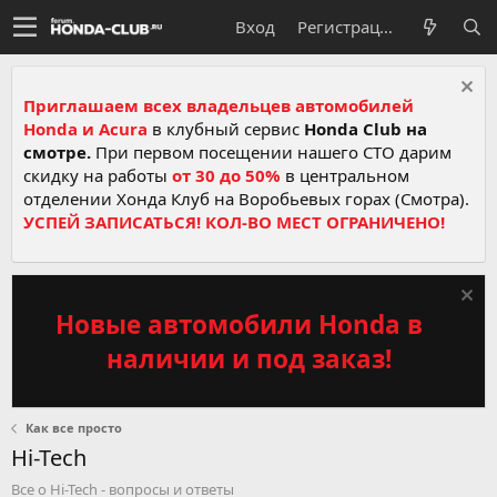
Вход
Регистрация
Приглашаем всех владельцев автомобилей
Honda и Acura
в клубный сервис
Honda Club на
смотре.
При первом посещении нашего СТО дарим
скидку на работы
от 30 до 50%
в центральном
отделении Хонда Клуб на Воробьевых горах (Смотра).
УСПЕЙ ЗАПИСАТЬСЯ! КОЛ-ВО МЕСТ ОГРАНИЧЕНО!
Новые автомобили Honda в
наличии и под заказ!
Как все просто
Hi-Tech
Все о Hi-Tech - вопросы и ответы