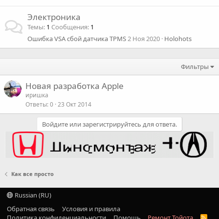
Электроника
Темы
1
Сообщения
1
Ошибка VSA сбой датчика TPMS
2 Ноя 2020
Holohots
Фильтры
Новая разработка Apple
иришка
Ответы
0
23 Окт 2014
Войдите или зарегистрируйтесь для ответа.
Как все просто
Russian (RU)
Обратная связь
Условия и правила
Политика конфиденциальности
Помощь
Ремонт Тойота
R