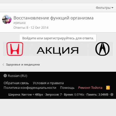
Фильтры
Восстановление функций организма
иришка
Ответы
8
12 Окт 2014
Войдите или зарегистрируйтесь для ответа.
Здоровье и медицина
Russian (RU)
Обратная связь
Условия и правила
Политика конфиденциальности
Помощь
Ремонт Тойота
R
S
Ширина
Запросов
7
Время
0.0746s
Память
3.04MB
S