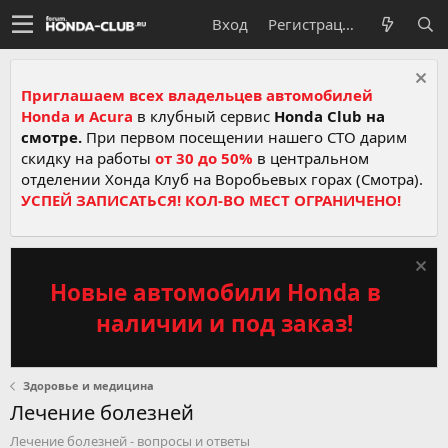
Вход
Регистрация
Приглашаем всех владельцев автомобилей
Honda и Acura
в клубный сервис
Honda Club на
смотре.
При первом посещении нашего СТО дарим
скидку на работы
от 30 до 50%
в центральном
отделении Хонда Клуб на Воробьевых горах (Смотра).
УСПЕЙ ЗАПИСАТЬСЯ! КОЛ-ВО МЕСТ ОГРАНИЧЕНО!
Новые автомобили Honda в
наличии и под заказ!
Здоровье и медицина
Лечение болезней
Лечение болезней - вопросы и ответы