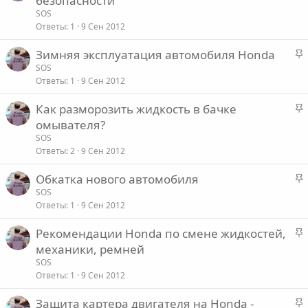
безопасности
к
е
SOS
р
Ответы
1
9 Сен 2012
е
о
З
Зимняя эксплуатация автомобиля Honda
п
а
SOS
л
Ответы
1
9 Сен 2012
к
е
р
З
Как разморозить жидкость в бачке
е
о
а
омывателя?
п
к
SOS
л
р
Ответы
2
9 Сен 2012
е
е
З
Обкатка нового автомобиля
п
о
а
SOS
л
Ответы
1
9 Сен 2012
к
е
р
З
Рекомендации Honda по смене жидкостей,
е
о
а
механики, ремней
п
к
SOS
л
р
Ответы
1
9 Сен 2012
е
е
З
Защита картера двигателя на Honda -
п
о