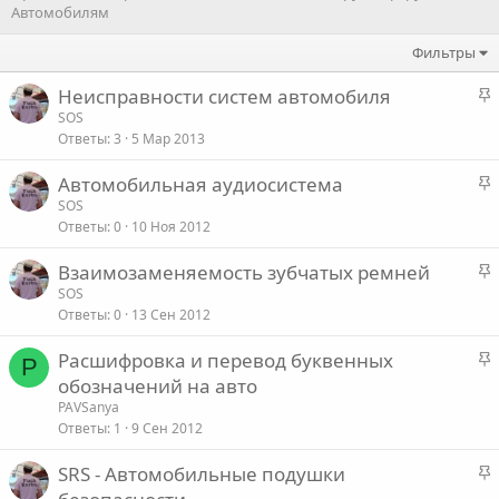
Автомобилям
Фильтры
З
Неисправности систем автомобиля
а
SOS
Ответы
3
5 Мар 2013
к
р
З
Автомобильная аудиосистема
е
а
SOS
п
Ответы
0
10 Ноя 2012
к
л
р
е
З
Взаимозаменяемость зубчатых ремней
е
а
SOS
п
о
Ответы
0
13 Сен 2012
к
л
р
е
З
Расшифровка и перевод буквенных
е
P
а
обозначений на авто
п
о
к
PAVSanya
л
р
Ответы
1
9 Сен 2012
е
е
З
SRS - Автомобильные подушки
п
о
а
л