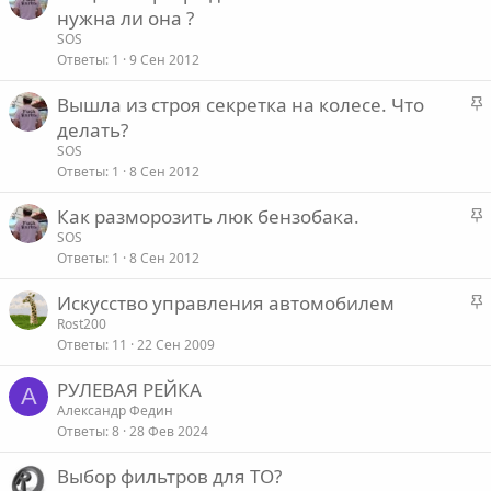
а
нужна ли она ?
л
к
е
SOS
р
Ответы
1
9 Сен 2012
е
о
З
Вышла из строя секретка на колесе. Что
п
а
делать?
л
к
е
SOS
р
Ответы
1
8 Сен 2012
е
о
З
Как разморозить люк бензобака.
п
а
SOS
л
Ответы
1
8 Сен 2012
к
е
р
З
Искусство управления автомобилем
е
о
а
Rost200
п
Ответы
11
22 Сен 2009
к
л
р
е
РУЛЕВАЯ РЕЙКА
е
А
Александр Федин
п
о
Ответы
8
28 Фев 2024
л
е
Выбор фильтров для ТО?