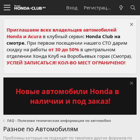
Вход
Регистрация
Приглашаем всех владельцев автомобилей
Honda и Acura
в клубный сервис
Honda Club на
смотре.
При первом посещении нашего СТО дарим
скидку на работы
от 30 до 50%
в центральном
отделении Хонда Клуб на Воробьевых горах (Смотра).
УСПЕЙ ЗАПИСАТЬСЯ! КОЛ-ВО МЕСТ ОГРАНИЧЕНО!
Новые автомобили Honda в
наличии и под заказ!
FAQ - Полезная техническая информация по автомобил
Разное по Автомобилям
Проблемы которые не подходят по тематике других форумов по