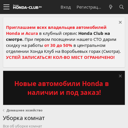
Вход
Регистрация
Приглашаем всех владельцев автомобилей
Honda и Acura
в клубный сервис
Honda Club на
смотре.
При первом посещении нашего СТО дарим
скидку на работы
от 30 до 50%
в центральном
отделении Хонда Клуб на Воробьевых горах (Смотра).
УСПЕЙ ЗАПИСАТЬСЯ! КОЛ-ВО МЕСТ ОГРАНИЧЕНО!
Новые автомобили Honda в
наличии и под заказ!
Домашнее хозяйство
Уборка комнат
Все об уборке комнат