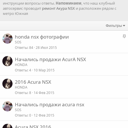
инструкции вопросы ответы.
Напоминаем
, что наш клубный
автосервис проводит
ремонт Акура NSX
и расположен рядом с
метро Южная
Фильтры
З
honda nsx фотографии
а
SOS
Ответы
84
28 Июл 2015
к
р
Начались продажи AcurA NSX
е
HONDA
п
Ответы
4
10 Мар 2015
л
е
2016 Acura NSX
HONDA
о
Ответы
8
14 Фев 2015
Начались продажи acura nsx
SOS
Ответы
0
12 Фев 2015
Acura NSX 2016