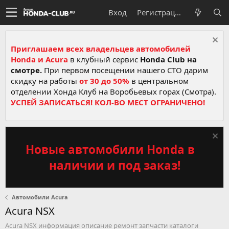
Вход
Регистрация
Приглашаем всех владельцев автомобилей
Honda и Acura
в клубный сервис
Honda Club на
смотре.
При первом посещении нашего СТО дарим
скидку на работы
от 30 до 50%
в центральном
отделении Хонда Клуб на Воробьевых горах (Смотра).
УСПЕЙ ЗАПИСАТЬСЯ! КОЛ-ВО МЕСТ ОГРАНИЧЕНО!
Новые автомобили Honda в
наличии и под заказ!
Автомобили Acura
Acura NSX
Acura NSX информация описание ремонт запчасти каталоги