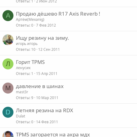
Ответы
1
2 Июн 2012
Продаю дёшево R17 Axis Reverb !
А
Артём(Mexanig)
Ответы
0
7 Фев 2012
Ищу резину на зиму.
игорь игорь
Ответы
10
12 Сен 2011
Горит TPMS
Л
ленусик
Ответы
1
15 Апр 2011
давление в шинах
M
mast3r
Ответы
9
10 Мар 2011
Летняя резина на RDX
D
Dulat
Ответы
0
14 Фев 2011
TPMS загорается на акра мдх