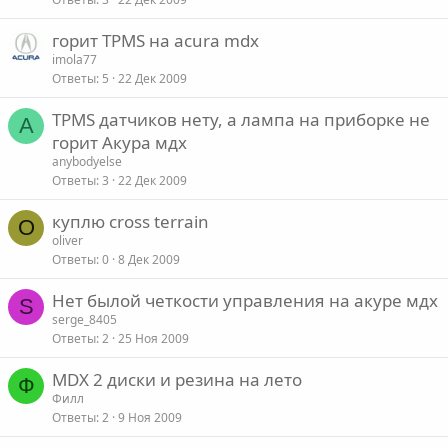
горит TPMS на acura mdx
imola77
Ответы
5
22 Дек 2009
TPMS датчиков нету, а лампа на приборке не
A
горит Акура мдх
anybodyelse
Ответы
3
22 Дек 2009
куплю cross terrain
O
oliver
Ответы
0
8 Дек 2009
Нет былой четкости управления на акуре мдх
S
serge_8405
Ответы
2
25 Ноя 2009
MDX 2 диски и резина на лето
Ф
Филл
Ответы
2
9 Ноя 2009