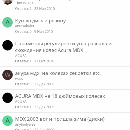
Timur2070
Ответы
6
22 Ноя 2010
Куплю диск и резину
A
antoxakab9
Ответы
0
9 Ноя 2010
Параметры регулировки угла развала и
схождения колес Acura MDX
ACURA
Ответы
1
17 Окт 2010
акура мдх, на колесах секретки etc.
W
woot
Ответы
3
22 Дек 2009
ACURA MDX на 18 дюймовых колесах
ACURA
Ответы
1
22 Дек 2009
MDX 2003 вот и пришла зима (диски)
A
anybodyelse
Ответы
3
22 Дек 2009