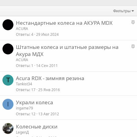
Фильтры
З
Нестандартные колеса на АКУРА MDX
а
ACURA
Ответы
4
29 Июл 2024
к
р
З
Штатные колеса и штатные размеры на
е
а
Акура МДХ
п
к
ACURA
л
р
Ответы
1
14 Сен 2011
е
е
Acura RDX - зимняя резина
п
T
о
Tankist34
л
Ответы
17
25 Янв 2016
е
Украли колеса
I
о
ingame79
Ответы
12
13 Авг 2012
Колесные диски
LegenД