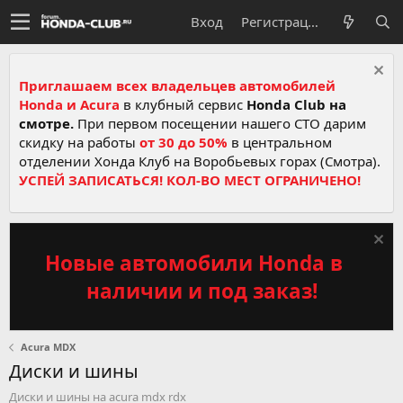
Вход
Регистрация
Приглашаем всех владельцев автомобилей
Honda и Acura
в клубный сервис
Honda Club на
смотре.
При первом посещении нашего СТО дарим
скидку на работы
от 30 до 50%
в центральном
отделении Хонда Клуб на Воробьевых горах (Смотра).
УСПЕЙ ЗАПИСАТЬСЯ! КОЛ-ВО МЕСТ ОГРАНИЧЕНО!
Новые автомобили Honda в
наличии и под заказ!
Acura MDX
Диски и шины
Диски и шины на acura mdx rdx