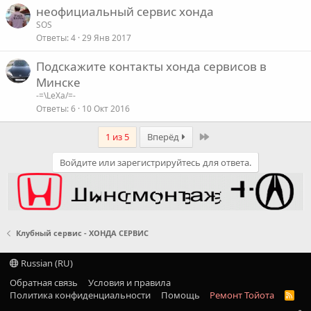
неофициальный сервис хонда
SOS
Ответы
4
29 Янв 2017
Подскажите контакты хонда сервисов в
Минске
-=\LeXa/=-
Ответы
6
10 Окт 2016
Last
1 из 5
Вперёд
Войдите или зарегистрируйтесь для ответа.
Клубный сервис - ХОНДА СЕРВИС
Russian (RU)
Обратная связь
Условия и правила
Политика конфиденциальности
Помощь
Ремонт Тойота
R
S