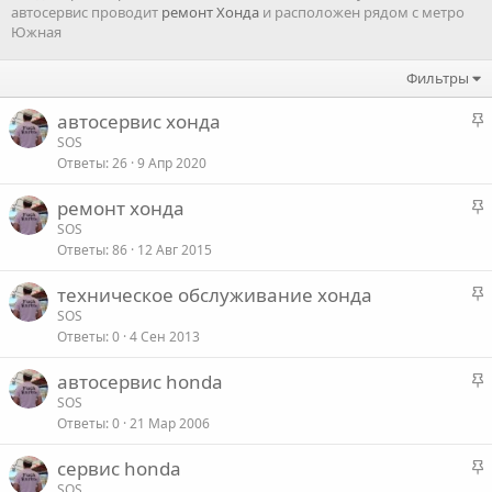
автосервис проводит
ремонт Хонда
и расположен рядом с метро
Южная
Фильтры
З
автосервис хонда
а
SOS
Ответы
26
9 Апр 2020
к
р
З
ремонт хонда
е
а
SOS
п
Ответы
86
12 Авг 2015
к
л
р
е
З
техническое обслуживание хонда
е
а
SOS
п
о
Ответы
0
4 Сен 2013
к
л
р
е
З
автосервис honda
е
а
SOS
п
о
Ответы
0
21 Мар 2006
к
л
р
е
З
сервис honda
е
а
SOS