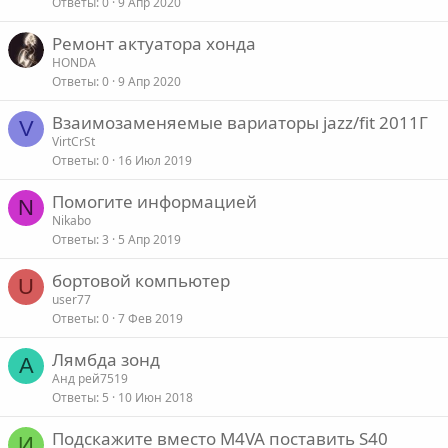
Ответы
0
9 Апр 2020
Ремонт актуатора хонда
HONDA
Ответы
0
9 Апр 2020
Взаимозаменяемые вариаторы jazz/fit 2011Г
V
VirtCrSt
Ответы
0
16 Июл 2019
Помогите информацией
N
Nikabo
Ответы
3
5 Апр 2019
бортовой компьютер
U
user77
Ответы
0
7 Фев 2019
Лямбда зонд
А
Анд рей7519
Ответы
5
10 Июн 2018
Подскажите вместо M4VA поставить S40
И