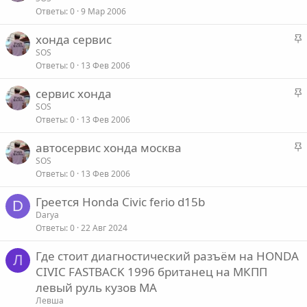
п
о
Ответы
0
9 Мар 2006
к
л
р
е
З
хонда сервис
е
а
SOS
п
о
Ответы
0
13 Фев 2006
к
л
р
е
З
сервис хонда
е
а
SOS
п
о
Ответы
0
13 Фев 2006
к
л
р
е
З
автосервис хонда москва
е
а
SOS
п
о
Ответы
0
13 Фев 2006
к
л
р
е
Греется Honda Civic ferio d15b
е
D
Darya
п
о
Ответы
0
22 Авг 2024
л
е
Где стоит диагностический разъём на HONDA
Л
CIVIC FASTBACK 1996 британец на МКПП
о
левый руль кузов MA
Левша