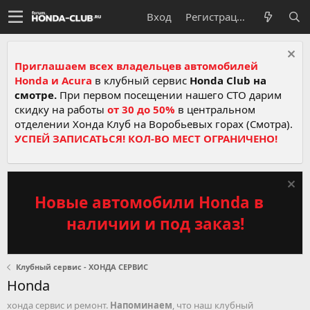
Вход
Регистрация
Приглашаем всех владельцев автомобилей
Honda и Acura
в клубный сервис
Honda Club на
смотре.
При первом посещении нашего СТО дарим
скидку на работы
от 30 до 50%
в центральном
отделении Хонда Клуб на Воробьевых горах (Смотра).
УСПЕЙ ЗАПИСАТЬСЯ! КОЛ-ВО МЕСТ ОГРАНИЧЕНО!
Новые автомобили Honda в
наличии и под заказ!
Клубный сервис - ХОНДА СЕРВИС
Honda
хонда сервис и ремонт.
Напоминаем
, что наш клубный