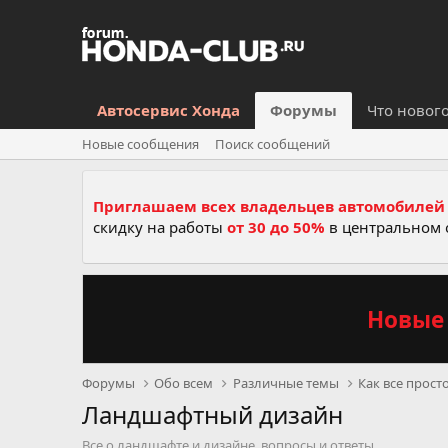
Автосервис Хонда
Форумы
Что новог
Новые сообщения
Поиск сообщений
Приглашаем всех владельцев автомобилей 
скидку на работы
от 30 до 50%
в центральном 
Новые 
Форумы
Обо всем
Различные темы
Как все прост
Ландшафтный дизайн
Все о ландшафте и дизайне, вопросы и ответы