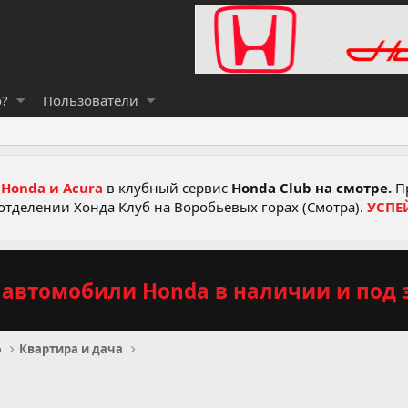
о?
Пользователи
Honda и Acura
в клубный сервис
Honda Club на смотре.
Пр
отделении Хонда Клуб на Воробьевых горах (Смотра).
УСПЕ
автомобили Honda в наличии и под з
о
Квартира и дача