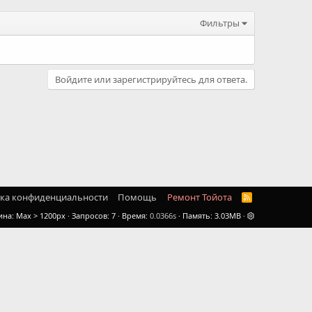
Фильтры
Войдите или зарегистрируйтесь для ответа.
ка конфиденциальности
Помощь
Ремонт Тойота
R
S
ина
Запросов
7
Время
0.0366s
Память
3.03MB
S