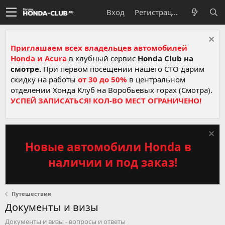
Вход
Регистрация
Приглашаем всех владельцев автомобилей
Honda и Acura
в клубный сервис
Honda Club на
смотре.
При первом посещении нашего СТО дарим
скидку на работы
от 30 до 50%
в центральном
отделении Хонда Клуб на Воробьевых горах (Смотра).
УСПЕЙ ЗАПИСАТЬСЯ! КОЛ-ВО МЕСТ ОГРАНИЧЕНО!
Новые автомобили Honda в
наличии и под заказ!
Путешествия
Документы и визы
Документы и визы - вопросы и ответы