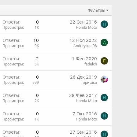
Фильтры
Ответы
0
22 Сен 2016
H
Просмотры
1K
Honda Moto
Ответы
10
12 Ноя 2022
A
Просмотры
9K
Andreybike98
Ответы
2
1 Фев 2020
F
Просмотры
5K
fadeich
н
Ответы
0
26 Дек 2019
Просмотры
999
иришка
Ответы
0
28 Фев 2017
H
Просмотры
2K
Honda Moto
Ответы
0
7 Окт 2016
H
Просмотры
1K
Honda Moto
Ответы
0
27 Сен 2016
H