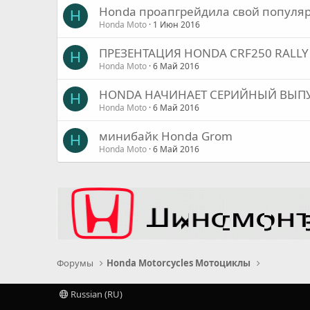
Honda проапгрейдила свой популяр
H
Honda Moto
1 Июн 2016
ПРЕЗЕНТАЦИЯ HONDA CRF250 RALLY
H
Honda Moto
6 Май 2016
HONDA НАЧИНАЕТ СЕРИЙНЫЙ ВЫПУ
H
Honda Moto
6 Май 2016
минибайк Honda Grom
H
Honda Moto
6 Май 2016
Форумы
Honda Motorcycles Мотоциклы
Russian (RU)