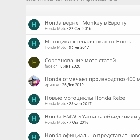
Honda вернет Monkey в Европу
H
Honda Moto
22 Сен 2016
Мотоцикл-«неваляшка» от Honda
H
Honda Moto
9 Янв 2017
Соревнование мото статей
F
fadeich
8 Янв 2020
Honda отмечает производство 400
иришка
26 Дек 2019
Новые мотоциклы Honda Rebel
H
Honda Moto
28 Фев 2017
Honda,BMW и Yamaha объединили ус
H
Honda Moto
7 Окт 2016
Honda официально представит ново
H