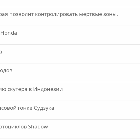
рая позволит контролировать мертвые зоны.
 Honda
a
ходов
ию скутера в Индонезии
асовой гонке Судзука
отоциклов Shadow