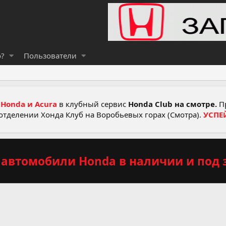
о?
Пользователи
Honda и Acura
в клубный сервис
Honda Club на смотре.
Пр
отделении Хонда Клуб на Воробьевых горах (Смотра).
УСПЕ
автомобили Honda в наличии и под з