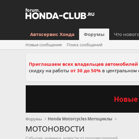
Автосервис Хонда
Форумы
Что новог
Новые сообщения
Поиск сообщений
Приглашаем всех владельцев автомобилей 
скидку на работы
от 30 до 50%
в центральном 
Новые 
Форумы
Honda Motorcycles Мотоциклы
МОТОНОВОСТИ
События ,новинки ,новости от производителей .