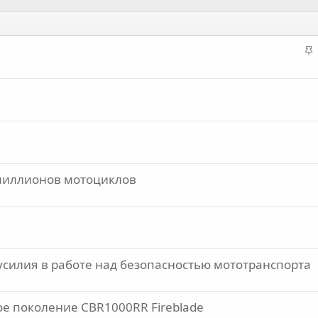
З
а
к
р
е
п
л
е
 миллионов мотоциклов
о
илия в работе над безопасностью мототранспорта
е поколение CBR1000RR Fireblade