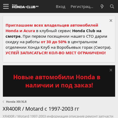
Вход
Регистрация
Приглашаем всех владельцев автомобилей
Honda и Acura
в клубный сервис
Honda Club на
смотре.
При первом посещении нашего СТО дарим
скидку на работы
от 30 до 50%
в центральном
отделении Хонда Клуб на Воробьевых горах (Смотра).
УСПЕЙ ЗАПИСАТЬСЯ! КОЛ-ВО МЕСТ ОГРАНИЧЕНО!
Новые автомобили Honda в
наличии и под заказ!
Honda XR/XLR
XR400R / Motard с 1997-2003 гг
XR400R / Motard 1997-2003 информация описание ремонт запчасти