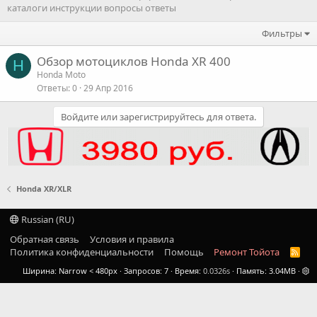
каталоги инструкции вопросы ответы
Фильтры
Обзор мотоциклов Honda XR 400
H
Honda Moto
Ответы
0
29 Апр 2016
Войдите или зарегистрируйтесь для ответа.
Honda XR/XLR
Russian (RU)
Обратная связь
Условия и правила
Политика конфиденциальности
Помощь
Ремонт Тойота
R
S
Ширина
Запросов
7
Время
0.0326s
Память
3.04MB
S