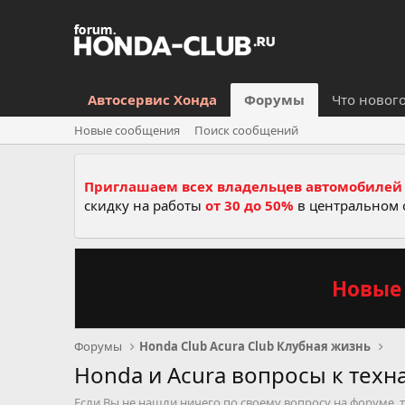
Автосервис Хонда
Форумы
Что новог
Новые сообщения
Поиск сообщений
Приглашаем всех владельцев автомобилей 
скидку на работы
от 30 до 50%
в центральном 
Новые 
Форумы
Honda Club Acura Club Клубная жизнь
Honda и Acura вопросы к техн
Если Вы не нашли ничего по своему вопросу на форуме, 