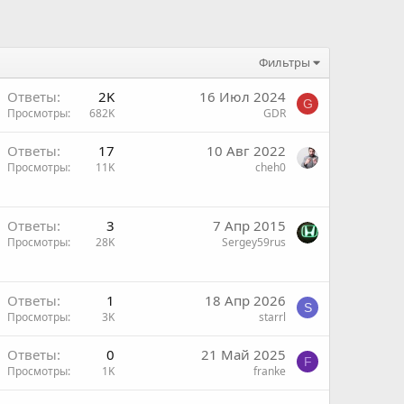
Фильтры
Ответы
2K
16 Июл 2024
G
Просмотры
682K
GDR
Ответы
17
10 Авг 2022
Просмотры
11K
cheh0
Ответы
3
7 Апр 2015
Просмотры
28K
Sergey59rus
н
Ответы
1
18 Апр 2026
н
S
Просмотры
3K
starrl
Ответы
0
21 Май 2025
F
Просмотры
1K
franke
н