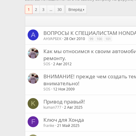
1
2
3
...
30
Вперёд
ВОПРОСЫ К СПЕЦИАЛИСТАМ HONDA
А
АНУАРБЕК
28 Окт 2010
99
100
101
Как мы относимся к своим автомоб
ремонту.
SOS
2 Авг 2012
ВНИМАНИЕ! прежде чем создать тем
внимательно!
SOS
12 Ноя 2009
Привод правый!
K
kuman777
2 Авг 2025
Ключ для Хонда
F
franke
21 Май 2025