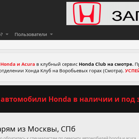
о?
Пользователи
Honda и Acura
в клубный сервис
Honda Club на смотре.
Пр
отделении Хонда Клуб на Воробьевых горах (Смотра).
УСПЕ
автомобили Honda в наличии и под з
арям из Москвы, СПб
то обратитесь к специалистам по ремонту автомобилей honda и acura