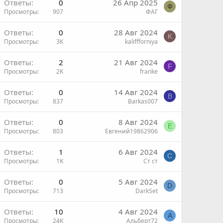
Ответы
0
26 Апр 2025
Ф
Просмотры
907
ФАГ
Ответы
0
28 Авг 2024
K
Просмотры
3K
kaliffforniya
Ответы
2
21 Авг 2024
F
Просмотры
2K
franke
Ответы
0
14 Авг 2024
B
Просмотры
837
Barkas007
Ответы
0
8 Авг 2024
Е
Просмотры
803
Евгений19862906
Ответы
1
6 Авг 2024
С
Просмотры
1K
Ст ст
Ответы
0
5 Авг 2024
D
Просмотры
713
DarkSet
Ответы
10
4 Авг 2024
А
Просмотры
24K
Альберт72