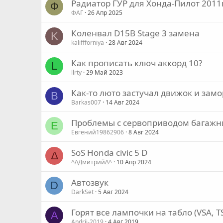
Радиатор ГУР для Хонда-Пилот 2011
Ф
ФАГ
26 Апр 2025
Коленвал D15B Stage 3 замена
K
kaliffforniya
28 Авг 2024
Как прописать ключ аккорд 10?
L
llrty
29 Май 2023
Как-то люто застучал движок и замо
B
Barkas007
14 Авг 2024
Проблемы с сервоприводом багажн
Е
Евгений19862906
8 Авг 2024
SoS Honda civic 5 D
∆
^∆Дмитрий∆^
10 Апр 2024
Автозвук
D
DarkSet
5 Авг 2024
Горят все лампочки на табло (VSA, TSA
A
Andrii-2019
4 Авг 2019