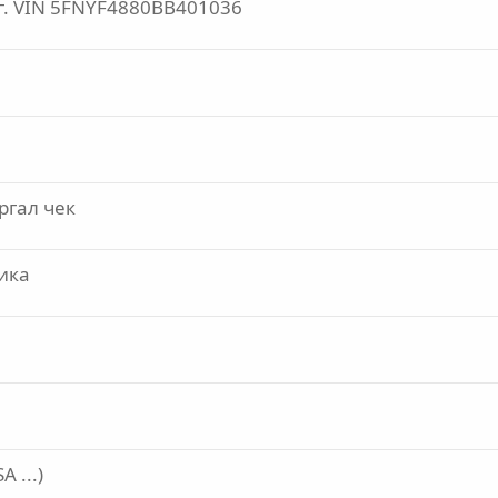
г. VIN 5FNYF4880BB401036
ргал чек
ика
 ...)