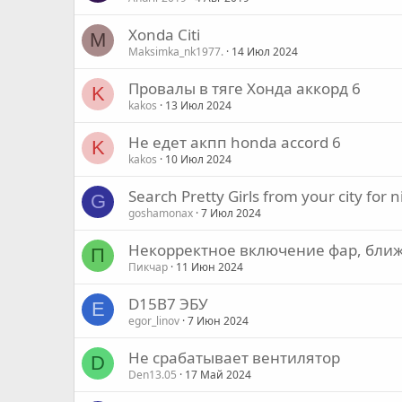
Xonda Citi
M
Maksimka_nk1977.
14 Июл 2024
Провалы в тяге Хонда аккорд 6
K
kakos
13 Июл 2024
Не едет акпп honda accord 6
K
kakos
10 Июл 2024
Search Pretty Girls from your city for n
G
goshamonax
7 Июл 2024
Некорректное включение фар, ближ
П
Пикчар
11 Июн 2024
D15B7 ЭБУ
E
egor_linov
7 Июн 2024
Не срабатывает вентилятор
D
Den13.05
17 Май 2024