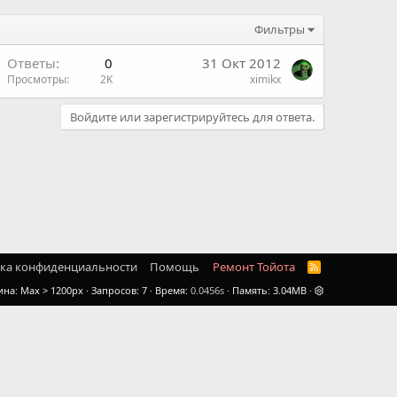
Фильтры
Ответы
0
31 Окт 2012
Просмотры
2K
ximikx
Войдите или зарегистрируйтесь для ответа.
ка конфиденциальности
Помощь
Ремонт Тойота
R
S
ина
Запросов
7
Время
0.0456s
Память
3.04MB
S