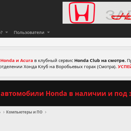
о?
Пользователи
Honda и Acura
в клубный сервис
Honda Club на смотре.
Пр
отделении Хонда Клуб на Воробьевых горах (Смотра).
УСПЕ
автомобили Honda в наличии и под з
о
Компьютеры и ПО