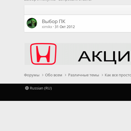
Выбор ПК
ximikx
31 Окт 2012
Форумы
Обо всем
Различные темы
Как все прост
Russian (RU)