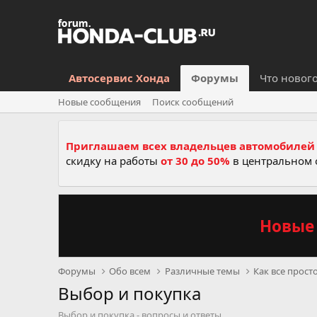
Автосервис Хонда
Форумы
Что новог
Новые сообщения
Поиск сообщений
Приглашаем всех владельцев автомобилей 
скидку на работы
от 30 до 50%
в центральном 
Новые 
Форумы
Обо всем
Различные темы
Как все прост
Выбор и покупка
Выбор и покупка - вопросы и ответы