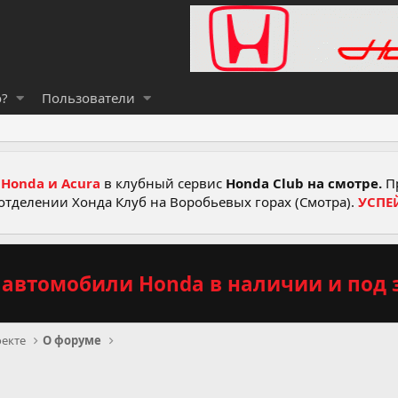
о?
Пользователи
Honda и Acura
в клубный сервис
Honda Club на смотре.
Пр
отделении Хонда Клуб на Воробьевых горах (Смотра).
УСПЕ
автомобили Honda в наличии и под з
екте
О форуме