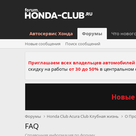
Автосервис Хонда
Форумы
Что новог
Новые сообщения
Поиск сообщений
Приглашаем всех владельцев автомобилей 
скидку на работы
от 30 до 50%
в центральном 
Новые 
Форумы
Honda Club Acura Club Клубная жизнь
О Про
FAQ
Справочная информация по форуму