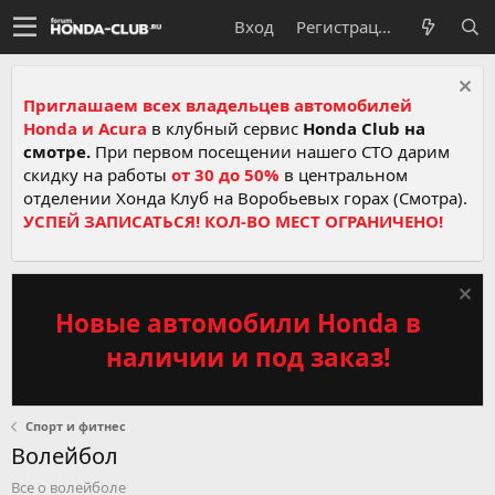
Вход
Регистрация
Приглашаем всех владельцев автомобилей
Honda и Acura
в клубный сервис
Honda Club на
смотре.
При первом посещении нашего СТО дарим
скидку на работы
от 30 до 50%
в центральном
отделении Хонда Клуб на Воробьевых горах (Смотра).
УСПЕЙ ЗАПИСАТЬСЯ! КОЛ-ВО МЕСТ ОГРАНИЧЕНО!
Новые автомобили Honda в
наличии и под заказ!
Спорт и фитнес
Волейбол
Все о волейболе