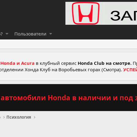
о?
Пользователи
Honda и Acura
в клубный сервис
Honda Club на смотре.
Пр
отделении Хонда Клуб на Воробьевых горах (Смотра).
УСПЕ
автомобили Honda в наличии и под з
о
Психология