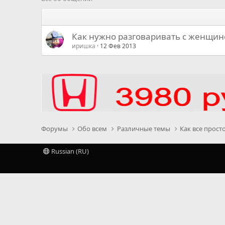
Как нужно разговаривать с женщин
иришка
12 Фев 2013
Форумы
Обо всем
Различные темы
Как все прост
Russian (RU)