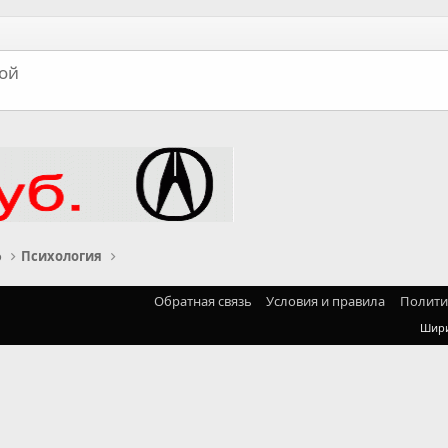
ой
о
Психология
Обратная связь
Условия и правила
Полити
Шир