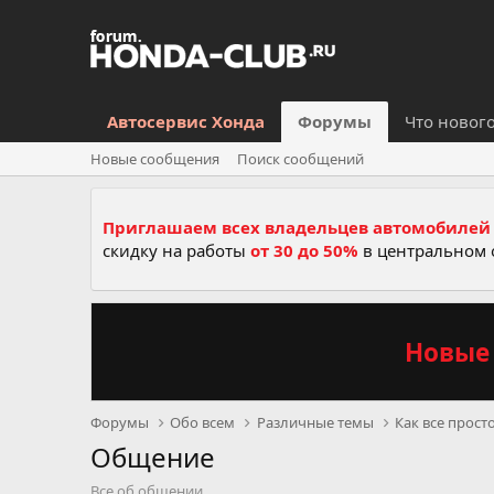
Автосервис Хонда
Форумы
Что новог
Новые сообщения
Поиск сообщений
Приглашаем всех владельцев автомобилей 
скидку на работы
от 30 до 50%
в центральном 
Новые 
Форумы
Обо всем
Различные темы
Как все прост
Общение
Все об общении