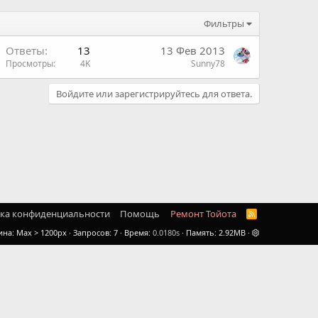
Фильтры
Ответы
13
13 Фев 2013
Просмотры
4K
Sunny78
Войдите или зарегистрируйтесь для ответа.
ка конфиденциальности
Помощь
Ремонт Тойота
R
S
ина
Запросов
7
Время
0.0180s
Память
2.92MB
S