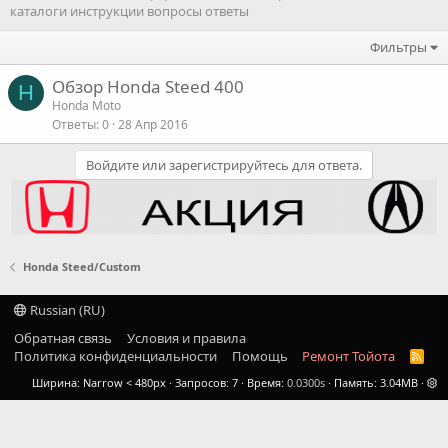
каталоги инструкции вопросы ответы
Фильтры
Обзор Honda Steed 400
H
Honda Moto
Ответы
0
28 Апр 2016
Войдите или зарегистрируйтесь для ответа.
Honda Steed/Custom
Russian (RU)
Обратная связь
Условия и правила
Политика конфиденциальности
Помощь
Ремонт Тойота
R
S
Ширина
Запросов
7
Время
0.0300s
Память
3.04MB
S