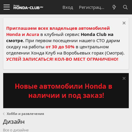
Вход
Регистрация
Приглашаем всех владельцев автомобилей
Honda и Acura
в клубный сервис
Honda Club на
смотре.
При первом посещении нашего СТО дарим
скидку на работы
от 30 до 50%
в центральном
отделении Хонда Клуб на Воробьевых горах (Смотра).
УСПЕЙ ЗАПИСАТЬСЯ! КОЛ-ВО МЕСТ ОГРАНИЧЕНО!
Новые автомобили Honda в
наличии и под заказ!
Хобби и развлечения
Дизайн
Все о дизайне