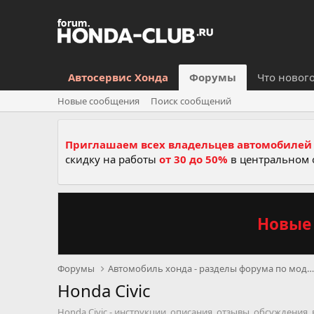
Автосервис Хонда
Форумы
Что новог
Новые сообщения
Поиск сообщений
Приглашаем всех владельцев автомобилей 
скидку на работы
от 30 до 50%
в центральном 
Новые 
Форумы
Автомобиль хонда - разделы форума по моделям, се
Honda Civic
Honda Civic - инструкции, описания, отзывы, обсуждения,