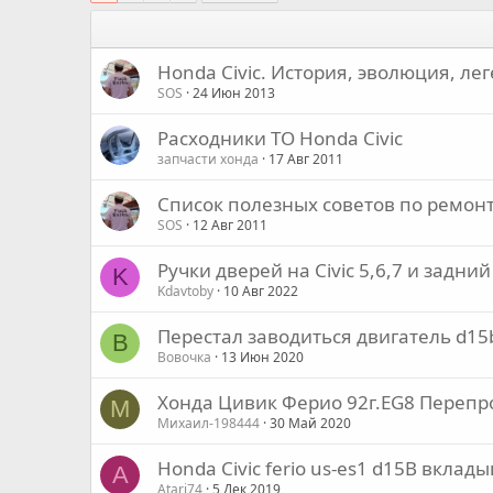
Honda Civic. История, эволюция, ле
SOS
24 Июн 2013
Расходники ТО Honda Civic
запчасти хонда
17 Авг 2011
Список полезных советов по ремонт
SOS
12 Авг 2011
Ручки дверей на Civic 5,6,7 и задний
K
Kdavtoby
10 Авг 2022
Перестал заводиться двигатель d15
В
Вовочка
13 Июн 2020
Хонда Цивик Ферио 92г.EG8 Перепр
М
Михаил-198444
30 Май 2020
Honda Civic ferio us-es1 d15B вклад
A
Atari74
5 Дек 2019