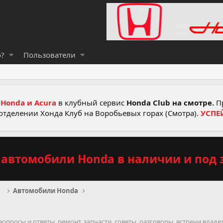
о?
Пользователи
Honda и Acura
в клубный сервис
Honda Club на смотре.
Пр
отделении Хонда Клуб на Воробьевых горах (Смотра).
УСПЕ
автомобили Honda в наличии и под з
рв
Автомобили Honda
 вопросы и ответы, ремонт, запчасти, советы, разговоры, встречи влад