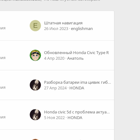
Штатная навигация
E
ния
26 Июл 2023
englishman
Обновленный Honda Civic Type R
ния
4 Апр 2020
Анатоль
Разборка батареи ima цивик гибрид и замена элементов
ния
27 Апр 2024
HONDA
Honda civic 5d с проблема актуатора и сцепления.
ния
5 Ноя 2022
HONDA