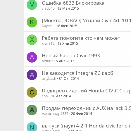
Ошибка 6833 Блокировка
V
vlad040
13 Май 2015
[Москва, ЮВАО] Угнали Civic 4d 201
K
Kaynell
18 Фев 2015
Ребята помогите кто чем может
X
xfail812
18 Янв 2015
Новый бак на Civic 1993
A
Azt001
5 Янв 2015
Не заводится Integra ZC карб
A
artybash
31 Окт 2014
Подогрев сидений Honda CIVIC Cou
C
choi
16 Авг 2014
Продам переходник с AUX на jack 3.5
А
Александр1337
20 Фев 2014
выпуск (паук) 4-2-1 Honda civic feri
N