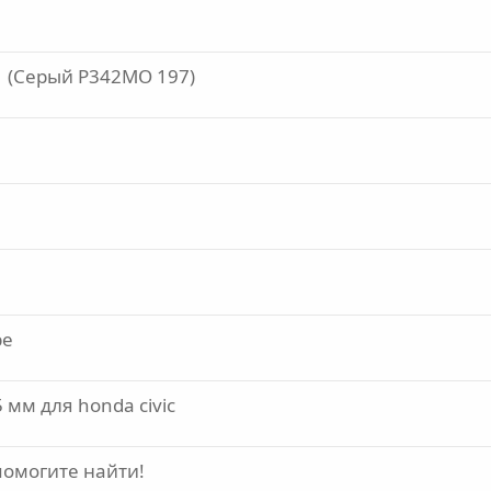
1 (Серый Р342MO 197)
pe
 мм для honda civic
o помогите найти!