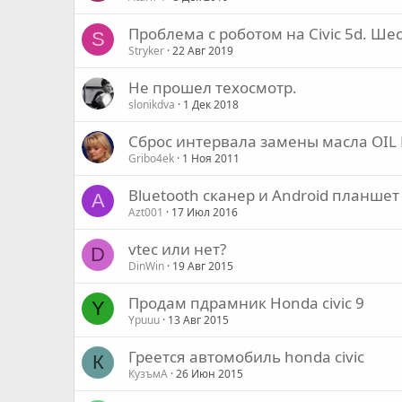
Проблема с роботом на Civic 5d. Ш
S
Stryker
22 Авг 2019
Не прошел техосмотр.
slonikdva
1 Дек 2018
Сброс интервала замены масла OIL 
Gribo4ek
1 Ноя 2011
Bluetooth сканер и Android планшет
A
Azt001
17 Июл 2016
vtec или нет?
D
DinWin
19 Авг 2015
Продам пдрамник Honda civic 9
Y
Ypuuu
13 Авг 2015
Греется автомобиль honda civic
К
КузъмА
26 Июн 2015