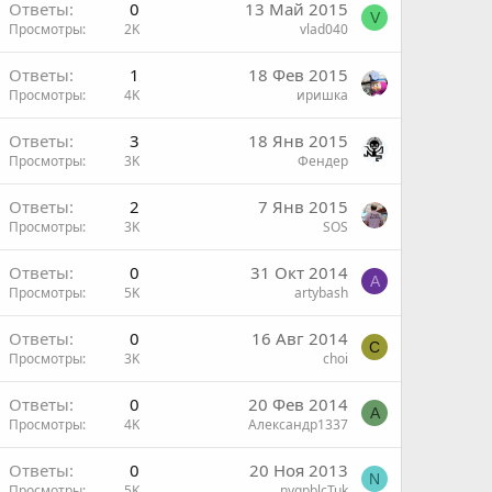
Ответы
0
13 Май 2015
V
Просмотры
2K
vlad040
Ответы
1
18 Фев 2015
Просмотры
4K
иришка
Ответы
3
18 Янв 2015
Просмотры
3K
Фендер
Ответы
2
7 Янв 2015
Просмотры
3K
SOS
Ответы
0
31 Окт 2014
A
Просмотры
5K
artybash
Ответы
0
16 Авг 2014
C
Просмотры
3K
choi
Ответы
0
20 Фев 2014
А
Просмотры
4K
Александр1337
Ответы
0
20 Ноя 2013
N
Просмотры
5K
nyqpblcTuk