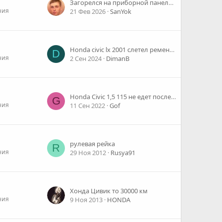
Загорелся на приборной панели желтый движок.
ния
21 Фев 2026
SanYok
Honda civic lx 2001 слетел ремень генератора и перестали работать тахометр и датчик температуры охлаждающей жидкости
D
ния
2 Сен 2024
DimanB
Honda Civic 1,5 115 не едет после 150 км/ч
G
ния
11 Сен 2022
Gof
рулевая рейка
R
ния
29 Ноя 2012
Rusya91
Хонда Цивик то 30000 км
ния
9 Ноя 2013
HONDA