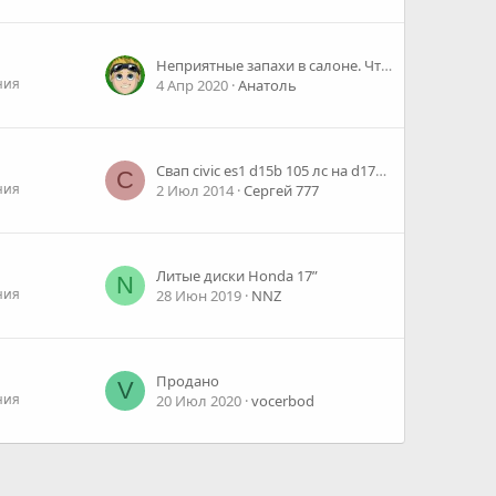
Неприятные запахи в салоне. Что используете?
ния
4 Апр 2020
Анатоль
Свап civic es1 d15b 105 лс на d17a 130лс
С
ния
2 Июл 2014
Сергей 777
Литые диски Honda 17”
N
ния
28 Июн 2019
NNZ
Продано
V
ния
20 Июл 2020
vocerbod