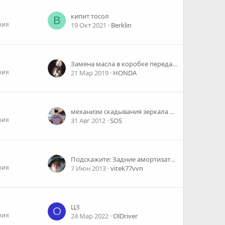
кипит тосол
B
ния
19 Окт 2021
Berklin
Замена масла в коробке передач Honda Civic
ния
21 Мар 2019
HONDA
механизм скадывания зеркала Honda Civic Ferio ES3
ния
31 Авг 2012
SOS
Подскажите: Задние амортизаторы на Civic хетчбэк 97года
ния
7 Июн 2013
vitek77vvn
ЦЗ
O
ния
24 Мар 2022
OlDriver