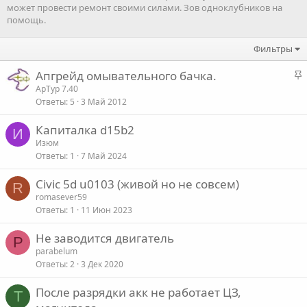
может провести ремонт своими силами. Зов одноклубников на
помощь.
Фильтры
З
Апгрейд омывательного бачка.
а
АрТур 7.40
Ответы
5
3 Май 2012
к
р
Капиталка d15b2
е
И
Изюм
п
Ответы
1
7 Май 2024
л
е
Civic 5d u0103 (живой но не совсем)
R
romasever59
о
Ответы
1
11 Июн 2023
Не заводится двигатель
P
parabelum
Ответы
2
3 Дек 2020
После разрядки акк не работает ЦЗ,
T