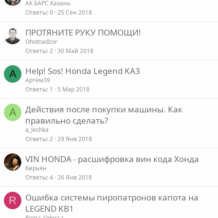
АК БАРС Казань
Ответы
0
25 Сен 2018
ПРОТЯНИТЕ РУКУ ПОМОЩИ!
Ohotnadzor
Ответы
2
30 Май 2018
Help! Sos! Honda Legend KA3
А
Артём39
Ответы
1
5 Мар 2018
Действия после покупки машины. Как
A
правильно сделать?
a_leshka
Ответы
2
29 Янв 2018
VIN HONDA - расшифровка вин кода Хонда
Кирьян
Ответы
4
26 Янв 2018
Ошибка системы пиропатронов капота на
R
LEGEND KB1
Roma_Odessa