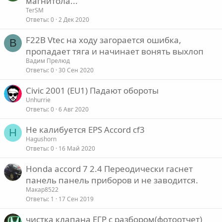
магнитола...
TerSM
Ответы
0
2 Дек 2020
F22B Vtec на ходу загорается ошибка,
В
пропадает тяга и начинает вонять выхлоп
Вадим Прелюд
Ответы
0
30 Сен 2020
Civic 2001 (EU1) Падают обороты
Unhurrie
Ответы
0
6 Авг 2020
Не калибуется EPS Accord cf3
H
Hagushorn
Ответы
0
16 Май 2020
Honda accord 7 2.4 Переодически гаснет
панель панель приборов и не заводится.
Макар8522
Ответы
1
17 Сен 2019
чистка клапана ЕГР с разбором(фотоотчет)