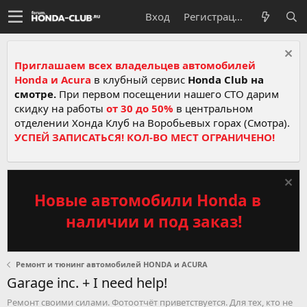
Вход
Регистрация
Приглашаем всех владельцев автомобилей
Honda и Acura
в клубный сервис
Honda Club на
смотре.
При первом посещении нашего СТО дарим
скидку на работы
от 30 до 50%
в центральном
отделении Хонда Клуб на Воробьевых горах (Смотра).
УСПЕЙ ЗАПИСАТЬСЯ! КОЛ-ВО МЕСТ ОГРАНИЧЕНО!
Новые автомобили Honda в
наличии и под заказ!
Ремонт и тюнинг автомобилей HONDA и ACURA
Garage inc. + I need help!
Ремонт своими силами. Фотоотчёт приветствуется. Для тех, кто не