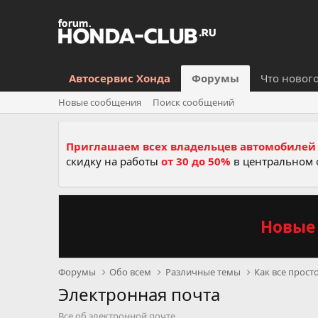
Автосервис Хонда
Форумы
Что новог
Новые сообщения
Поиск сообщений
Приглашаем всех владельцев автомобилей 
скидку на работы
от 30 до 50%
в центральном 
Новые 
Форумы
Обо всем
Различные темы
Как все прост
Электронная почта
Все об электронной почте