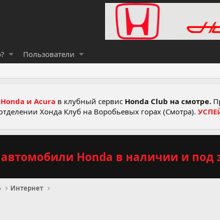
о?
Пользователи
Honda и Acura
в клубный сервис
Honda Club на смотре.
Пр
отделении Хонда Клуб на Воробьевых горах (Смотра).
УСПЕ
автомобили Honda в наличии и под з
о
Интернет