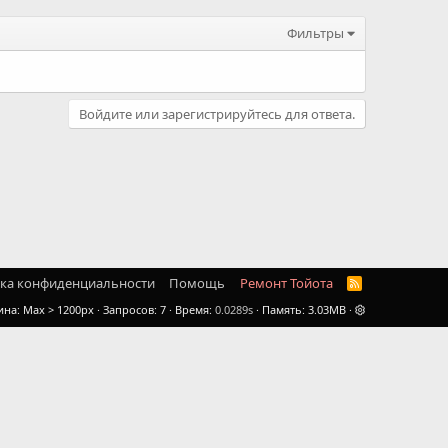
Фильтры
Войдите или зарегистрируйтесь для ответа.
ка конфиденциальности
Помощь
Ремонт Тойота
R
S
ина
Запросов
7
Время
0.0289s
Память
3.03MB
S