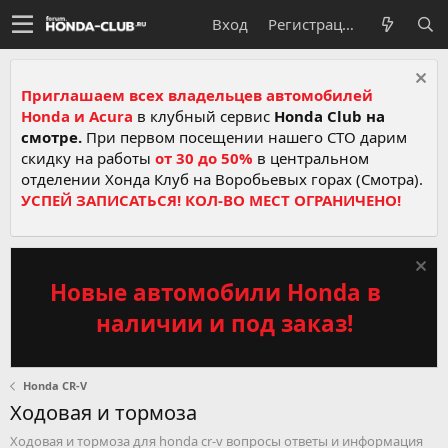
Вход
Регистрация
Приглашаем всех владельцев автомобилей
Honda и Acura
в клубный сервис
Honda Club на
смотре.
При первом посещении нашего СТО дарим
скидку на работы
от 30 до 50%
в центральном
отделении Хонда Клуб на Воробьевых горах (Смотра).
УСПЕЙ ЗАПИСАТЬСЯ! КОЛ-ВО МЕСТ ОГРАНИЧЕНО!
Новые автомобили Honda в
наличии и под заказ!
Honda CR-V
Ходовая и тормоза
Ходовая и тормоза для honda cr-v вопросы ответы и информация