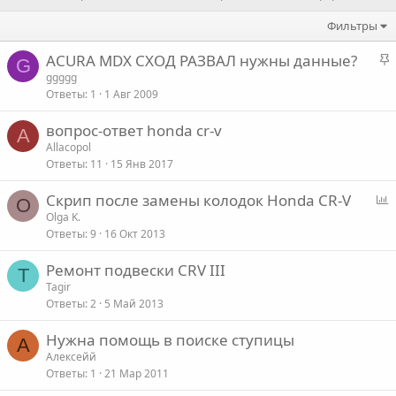
Фильтры
З
ACURA MDX СХОД РАЗВАЛ нужны данные?
G
а
ggggg
Ответы
1
1 Авг 2009
к
р
вопрос-ответ honda cr-v
е
A
Allacopol
п
Ответы
11
15 Янв 2017
л
е
Скрип после замены колодок Honda CR-V
O
п
Olga K.
о
Ответы
9
16 Окт 2013
р
о
Ремонт подвески CRV III
с
T
Tagir
Ответы
2
5 Май 2013
Нужна помощь в поиске ступицы
А
Алексейй
Ответы
1
21 Мар 2011