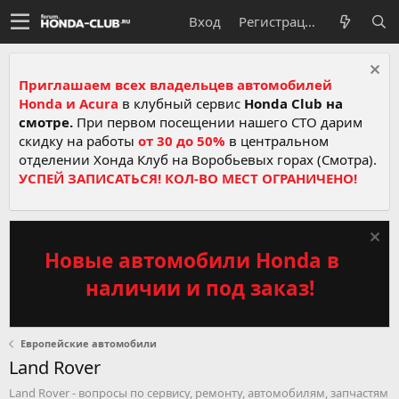
Вход
Регистрация
Приглашаем всех владельцев автомобилей
Honda и Acura
в клубный сервис
Honda Club на
смотре.
При первом посещении нашего СТО дарим
скидку на работы
от 30 до 50%
в центральном
отделении Хонда Клуб на Воробьевых горах (Смотра).
УСПЕЙ ЗАПИСАТЬСЯ! КОЛ-ВО МЕСТ ОГРАНИЧЕНО!
Новые автомобили Honda в
наличии и под заказ!
Европейские автомобили
Land Rover
Land Rover - вопросы по сервису, ремонту, автомобилям, запчастям