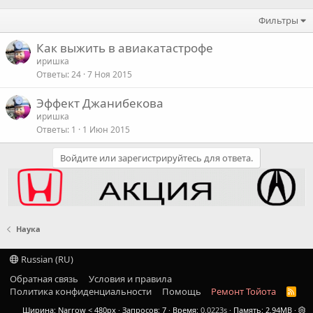
Фильтры
Как выжить в авиакатастрофе
иришка
Ответы
24
7 Ноя 2015
Эффект Джанибекова
иришка
Ответы
1
1 Июн 2015
Войдите или зарегистрируйтесь для ответа.
Наука
Russian (RU)
Обратная связь
Условия и правила
Политика конфиденциальности
Помощь
Ремонт Тойота
R
S
Ширина
Запросов
7
Время
0.0223s
Память
2.94MB
S