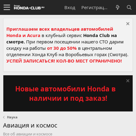
Вход
Регистрация
Приглашаем всех владельцев автомобилей
Honda и Acura
в клубный сервис
Honda Club на
смотре.
При первом посещении нашего СТО дарим
скидку на работы
от 30 до 50%
в центральном
отделении Хонда Клуб на Воробьевых горах (Смотра).
УСПЕЙ ЗАПИСАТЬСЯ! КОЛ-ВО МЕСТ ОГРАНИЧЕНО!
Новые автомобили Honda в
наличии и под заказ!
Наука
Авиация и космос
Все об авиации и космосе