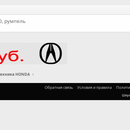
0, румпель
техника HONDA
Обратная связь
Условия и правила
Полити
Шир