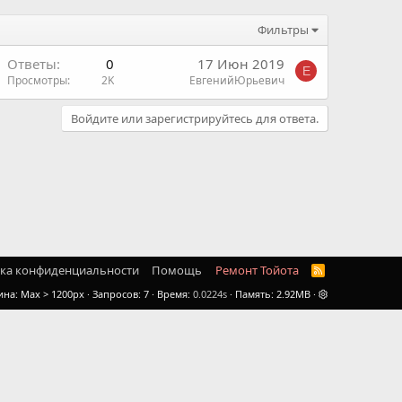
Фильтры
Ответы
0
17 Июн 2019
Е
Просмотры
2K
ЕвгенийЮрьевич
Войдите или зарегистрируйтесь для ответа.
ка конфиденциальности
Помощь
Ремонт Тойота
R
S
ина
Запросов
7
Время
0.0224s
Память
2.92MB
S