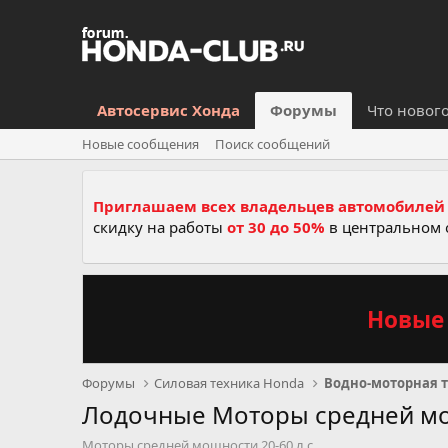
Автосервис Хонда
Форумы
Что новог
Новые сообщения
Поиск сообщений
Приглашаем всех владельцев автомобилей 
скидку на работы
от 30 до 50%
в центральном 
Новые 
Форумы
Силовая техника Honda
Водно-моторная 
Лодочные Моторы средней мощ
Моторы средней мощности 20-60 л.с.