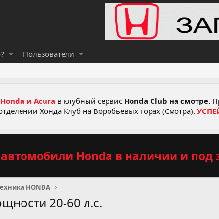
о?
Пользователи
Honda и Acura
в клубный сервис
Honda Club на смотре.
Пр
отделении Хонда Клуб на Воробьевых горах (Смотра).
УСПЕ
автомобили Honda в наличии и под з
техника HONDA
ности 20-60 л.с.