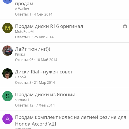
продам
A Walker
Ответы
1
4 Сен 2014
З
Продам диски R16 оригинал
M
а
MotoRotoM
Ответы
0
25 Авг 2014
к
р
Лайт тюнинг)))
Рикки
т
Ответы
96
18 Май 2014
а
Диски Rial - нужен совет
Лерой
Ответы
8
21 Мар 2014
Продам диски из Японии.
S
samuraii
Ответы
12
7 Фев 2014
Продам комплект колес на летней резине для
A
Honda Accord VIII