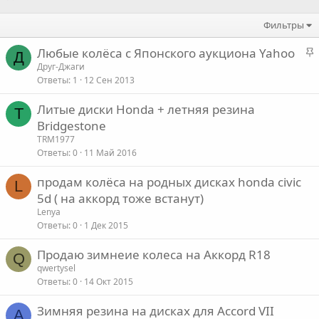
Фильтры
З
Любые колёса с Японского аукциона Yahoo
Д
а
Друг-Джаги
Ответы
1
12 Сен 2013
к
р
Литые диски Honda + летняя резина
е
T
Bridgestone
п
TRM1977
л
Ответы
0
11 Май 2016
е
продам колёса на родных дисках honda civic
L
о
5d ( на аккорд тоже встанут)
Lenya
Ответы
0
1 Дек 2015
Продаю зимнеие колеса на Аккорд R18
Q
qwertysel
Ответы
0
14 Окт 2015
Зимняя резина на дисках для Accord VII
A