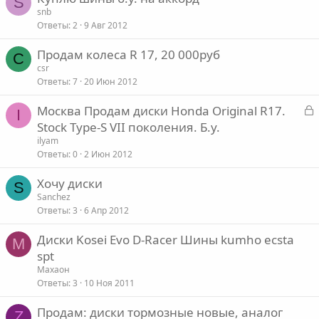
S
snb
Ответы
2
9 Авг 2012
Продам колеса R 17, 20 000руб
C
csr
Ответы
7
20 Июн 2012
З
Москва Продам диски Honda Original R17.
I
а
Stock Type-S VII поколения. Б.у.
к
ilyam
р
Ответы
0
2 Июн 2012
Хочу диски
т
S
Sanchez
а
Ответы
3
6 Апр 2012
Диски Kosei Evo D-Racer Шины kumho ecsta
М
spt
Махаон
Ответы
3
10 Ноя 2011
Продам: диски тормозные новые, аналог
Z