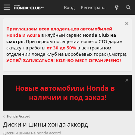
Вход
Регистрация
Приглашаем всех владельцев автомобилей
Honda и Acura
в клубный сервис
Honda Club на
смотре.
При первом посещении нашего СТО дарим
скидку на работы
от 30 до 50%
в центральном
отделении Хонда Клуб на Воробьевых горах (Смотра).
УСПЕЙ ЗАПИСАТЬСЯ! КОЛ-ВО МЕСТ ОГРАНИЧЕНО!
Новые автомобили Honda в
наличии и под заказ!
Honda Accord
Диски и шины хонда аккорд
Диски и шины на honda accord