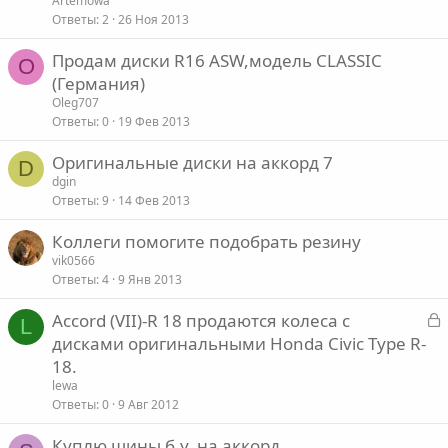
Artemowa
Ответы
2
26 Ноя 2013
Продам диски R16 ASW,модель CLASSIC
O
(Германия)
Oleg707
Ответы
0
19 Фев 2013
Оригинальные диски на аккорд 7
D
dgin
Ответы
9
14 Фев 2013
Коллеги помогите подобрать резину
vik0566
Ответы
4
9 Янв 2013
З
Accord (VII)-R 18 продаются колеса с
L
а
дисками оригинальными Honda Civic Type R-
к
18.
р
lewa
Ответы
0
9 Авг 2012
т
Куплю шины б.у. на аккорд
а