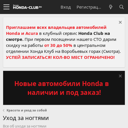
Вход
Регистрация
Приглашаем всех владельцев автомобилей
Honda и Acura
в клубный сервис
Honda Club на
смотре.
При первом посещении нашего СТО дарим
скидку на работы
от 30 до 50%
в центральном
отделении Хонда Клуб на Воробьевых горах (Смотра).
УСПЕЙ ЗАПИСАТЬСЯ! КОЛ-ВО МЕСТ ОГРАНИЧЕНО!
Новые автомобили Honda в
наличии и под заказ!
Красота и уход за собой
Уход за ногтями
Все об уходе за ногтями